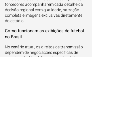
torcedores acompanharem cada detalhe da
decisão regional com qualidade, narração
completa e imagens exclusivas diretamente
do estádio.
Como funcionam as exibições de futebol
no Brasil
No cenário atual, os direitos de transmissão
dependem de negociações específicas de
cada torneio. Um clube pode mudar de tela
dependendo da competição que disputa,
variando entre canais abertos, pagos ou
plataformas na web.
A importância de verificar a programação
esportiva antes do jogo
Consultar previamente onde assistir evita
surpresas na hora em que a bola rolar. O
torcedor brasileiro encontra um cardápio
variado de mídias que se dividem para exibir
os principais confrontos de futebol ao longo
do ano.