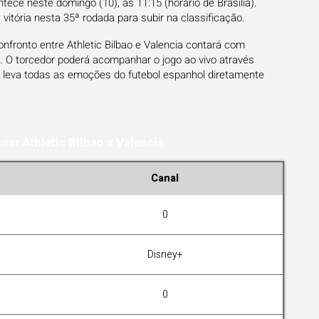
ntece neste domingo (10), às 11:15 (horário de Brasília).
vitória nesta 35ª rodada para subir na classificação.
nfronto entre Athletic Bilbao e Valencia contará com
l. O torcedor poderá acompanhar o jogo ao vivo através
e leva todas as emoções do futebol espanhol diretamente
sar Athletic Bilbao x Valencia
Canal
0
Disney+
0