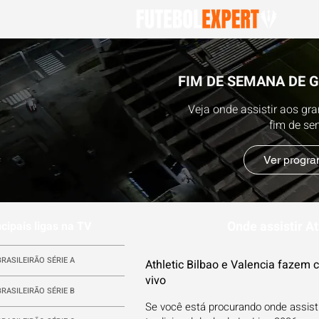
FIM DE SEMANA DE 
Veja onde assistir aos gr
fim de s
Ver progr
Onde assistir At
ncipais ligas na TV
BRASILEIRÃO SÉRIE A
Athletic Bilbao e Valencia fazem 
vivo
BRASILEIRÃO SÉRIE B
Se você está procurando onde assistir