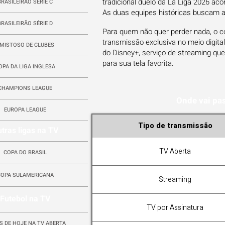
tradicional duelo da La Liga 2026 aco
BRASILEIRÃO SÉRIE C
As duas equipes históricas buscam a 
BRASILEIRÃO SÉRIE D
Para quem não quer perder nada, o co
transmissão exclusiva no meio digita
MISTOSO DE CLUBES
do Disney+, serviço de streaming qu
para sua tela favorita.
OPA DA LIGA INGLESA
CHAMPIONS LEAGUE
Onde vai pas
EUROPA LEAGUE
Tipo de transmissão
tras ligas na TV
TV Aberta
COPA DO BRASIL
COPA SULAMERICANA
Streaming
Futebol na TV
TV por Assinatura
S DE HOJE NA TV ABERTA