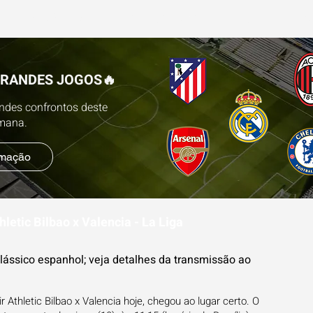
ESTATÍSTICAS
FUTEBOL NA TV
BLOG
PR
GRANDES JOGOS🔥
andes confrontos deste
emana.
amação
hletic Bilbao x Valencia - La Liga
clássico espanhol; veja detalhes da transmissão ao
 Athletic Bilbao x Valencia hoje, chegou ao lugar certo. O