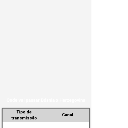
Onde vai passar Bósnia x Herzegovina
Tipo de
Canal
transmissão