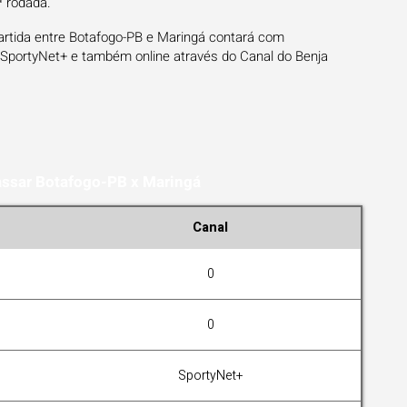
ª rodada.
artida entre Botafogo-PB e Maringá contará com
 SportyNet+ e também online através do Canal do Benja
assar Botafogo-PB x Maringá
Canal
0
0
SportyNet+