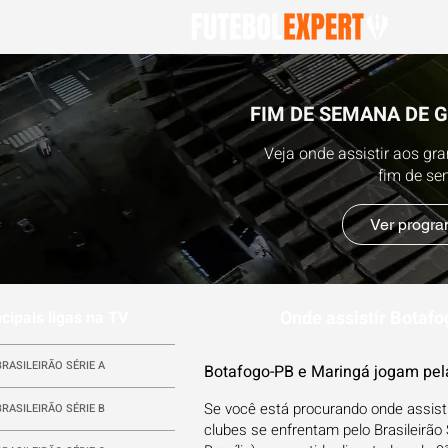
FIM DE SEMANA DE 
Veja onde assistir aos gr
fim de s
Ver progr
Onde assistir Botafo
ncipais ligas na TV
BRASILEIRÃO SÉRIE A
Botafogo-PB e Maringá jogam pel
Se você está procurando onde assisti
BRASILEIRÃO SÉRIE B
clubes se enfrentam pelo Brasileirão 