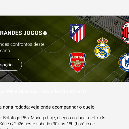
ESTATÍSTICAS
FUTEBOL NA TV
BLOG
PR
GRANDES JOGOS🔥
andes confrontos deste
emana.
amação
go-PB x Maringá - Brasileirão Série C
a nona rodada; veja onde acompanhar o duelo
r Botafogo-PB x Maringá hoje, chegou ao lugar certo. Os
Série C 2026 neste sábado (30), às 18h (horário de