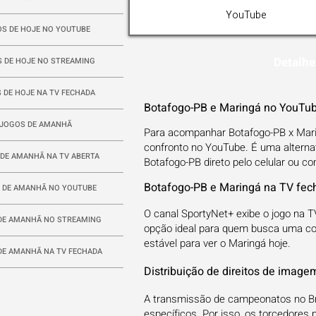
YouTube
S DE HOJE NO YOUTUBE
Detalhe
 DE HOJE NO STREAMING
 DE HOJE NA TV FECHADA
Botafogo-PB e Maringá no YouTub
JOGOS DE AMANHÃ
Para acompanhar Botafogo-PB x Marin
confronto no YouTube. É uma alternat
DE AMANHÃ NA TV ABERTA
Botafogo-PB direto pelo celular ou c
Botafogo-PB e Maringá na TV fec
 DE AMANHÃ NO YOUTUBE
O canal SportyNet+ exibe o jogo na TV
DE AMANHÃ NO STREAMING
opção ideal para quem busca uma co
estável para ver o Maringá hoje.
DE AMANHÃ NA TV FECHADA
Distribuição de direitos de image
A transmissão de campeonatos no Bra
específicos. Por isso, os torcedores