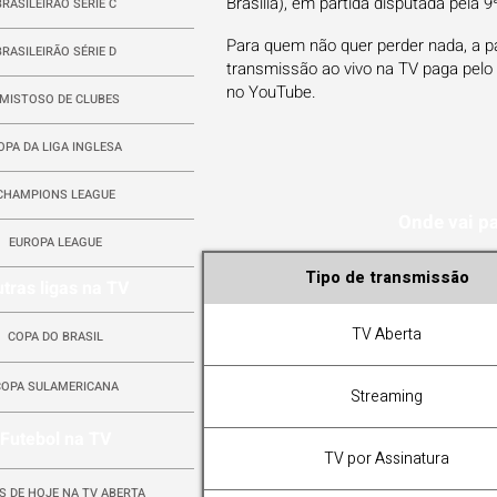
Brasília), em partida disputada pela 9
BRASILEIRÃO SÉRIE C
Para quem não quer perder nada, a p
BRASILEIRÃO SÉRIE D
transmissão ao vivo na TV paga pelo
no YouTube.
MISTOSO DE CLUBES
OPA DA LIGA INGLESA
CHAMPIONS LEAGUE
Onde vai p
EUROPA LEAGUE
Tipo de transmissão
tras ligas na TV
TV Aberta
COPA DO BRASIL
COPA SULAMERICANA
Streaming
Futebol na TV
TV por Assinatura
S DE HOJE NA TV ABERTA