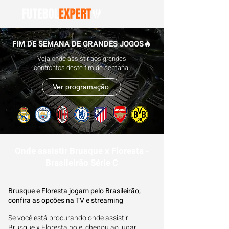
FIM DE SEMANA DE GRANDES JOGOS🔥
Veja onde assistir aos grandes
confrontos deste fim de semana.
Ver programação
Onde assistir Brusque x Floresta -
Brasileirão Série C
Brusque e Floresta jogam pelo Brasileirão;
confira as opções na TV e streaming
Se você está procurando onde assistir
Brusque x Floresta hoje, chegou ao lugar