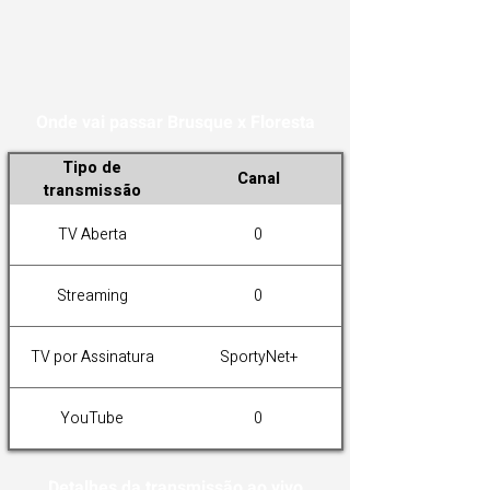
Onde vai passar Brusque x Floresta
Tipo de
Canal
transmissão
TV Aberta
0
Streaming
0
TV por Assinatura
SportyNet+
YouTube
0
Detalhes da transmissão ao vivo