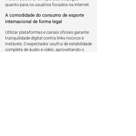
quanto para os usuários focados na internet.
A comodidade do consumo de esporte
internacional de forma legal
Utilizar plataformas e canais oficiais garante
tranquilidade digital contra links nocivos e
instáveis. O espectador usufrui de estabilidade
completa de áudio e vídeo, aproveitando o
melhor que as seleções mundiais têm a
oferecer sem quedas ou atrasos operacionais.
Como se planejar para o
acompanhamento de rodadas duplas na
TV
Manter-se atualizado por meio de guias
estruturados simplifica o roteiro do torcedor
nos dias repletos de partidas. Saber
previamente os canais e aplicativos corretos
permite alternar entre os jogos com agilidade
e aproveitar todo o sábado esportivo.