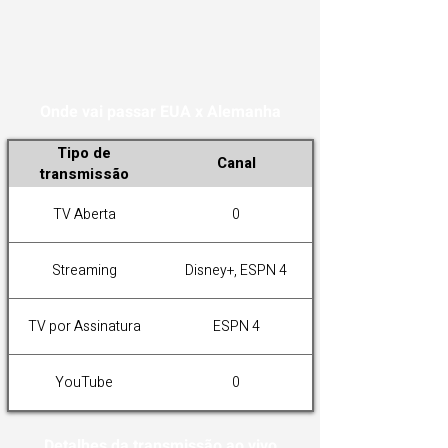
Onde vai passar EUA x Alemanha
Tipo de
Canal
transmissão
TV Aberta
0
Streaming
Disney+, ESPN 4
TV por Assinatura
ESPN 4
YouTube
0
Detalhes da transmissão ao vivo