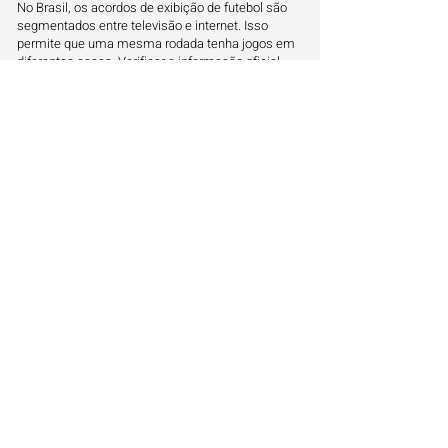
No Brasil, os acordos de exibição de futebol são
segmentados entre televisão e internet. Isso
permite que uma mesma rodada tenha jogos em
diferentes casas. Verificar a informação oficial
antes do apito inicial garante que você esteja no
canal certo para ver o desempenho da sua equipe
no gramado.
Segurança ao buscar transmissões oficiais na
internet
Optar por fontes autorizadas protege o usuário de
sites maliciosos e garante a melhor fidelidade de
sinal. Transmissões oficiais contam com
repórteres que trazem profundidade ao evento.
Planejar-se para o horário do jogo evita a perda de
lances decisivos por problemas técnicos ou links
que não funcionam.
Onde serão transmitidos outros jogos ao
vivo
Além de conferir onde vai passar o jogo de Genoa