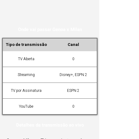
Onde vai passar Genoa x Milan
Tipo de transmissão
Canal
TV Aberta
0
Streaming
Disney+, ESPN 2
TV por Assinatura
ESPN 2
YouTube
0
Detalhes da transmissão ao vivo