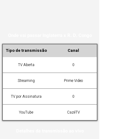
Onde vai passar Inglaterra x R. D. Congo
Tipo de transmissão
Canal
TV Aberta
0
Streaming
Prime Video
TV por Assinatura
0
YouTube
CazéTV
Detalhes da transmissão ao vivo