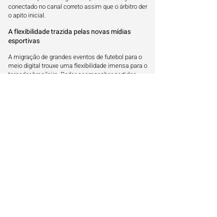
conectado no canal correto assim que o árbitro der
o apito inicial.
A flexibilidade trazida pelas novas mídias
esportivas
A migração de grandes eventos de futebol para o
meio digital trouxe uma flexibilidade imensa para o
torcedor brasileiro. Poder acompanhar partidas
decisivas diretamente pelo smartphone ou
computador de onde estiver garante que ninguém
fique de fora das emoções dos principais
campeonatos e torneios internacionais do
calendário.
O compromisso em entregar informações
limpas e diretas
Reunir todos os dados de exibição em um único
espaço facilita o dia a dia e elimina a necessidade
de buscas complexas na internet na hora do jogo.
Nosso objetivo é simplificar essa procura diária,
entregando de forma direta e sem rodeios os
canais oficiais que realizam a cobertura estável do
evento esportivo no país.