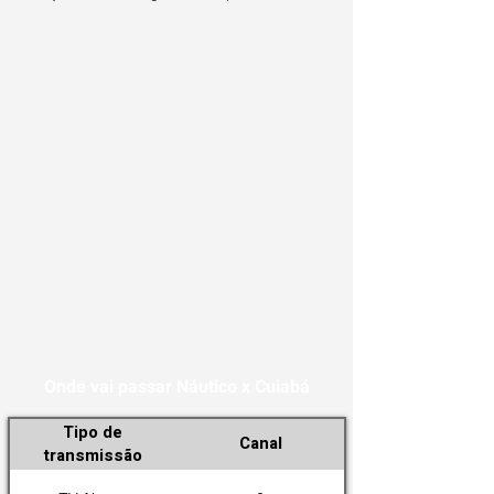
Onde vai passar Náutico x Cuiabá
Tipo de
Canal
transmissão