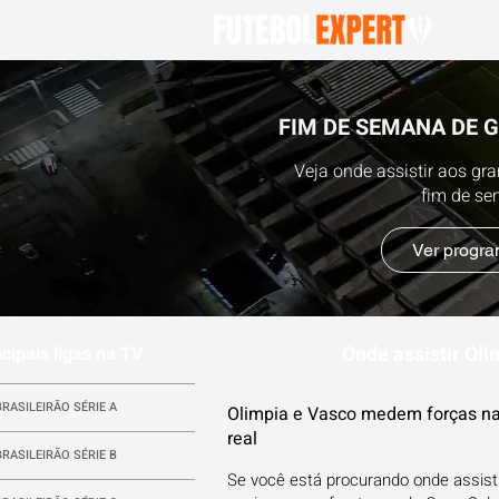
FIM DE SEMANA DE 
Veja onde assistir aos gr
fim de s
Ver progr
Onde assistir Ol
ncipais ligas na TV
BRASILEIRÃO SÉRIE A
Olimpia e Vasco medem forças na
real
BRASILEIRÃO SÉRIE B
Se você está procurando onde assisti