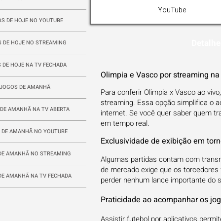
YouTube
S DE HOJE NO YOUTUBE
Detalhe
 DE HOJE NO STREAMING
 DE HOJE NA TV FECHADA
Olimpia e Vasco por streaming n
JOGOS DE AMANHÃ
Para conferir Olimpia x Vasco ao viv
streaming. Essa opção simplifica o 
DE AMANHÃ NA TV ABERTA
internet. Se você quer saber quem tra
em tempo real.
 DE AMANHÃ NO YOUTUBE
Exclusividade de exibição em tor
DE AMANHÃ NO STREAMING
Algumas partidas contam com transmi
de mercado exige que os torcedores f
DE AMANHÃ NA TV FECHADA
perder nenhum lance importante do s
Praticidade ao acompanhar os jog
Assistir futebol por aplicativos per