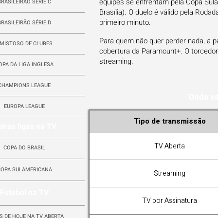
equipes se enfrentam pela Copa Sulam
BRASILEIRÃO SÉRIE C
Brasília). O duelo é válido pela Roda
primeiro minuto.
BRASILEIRÃO SÉRIE D
Para quem não quer perder nada, a p
MISTOSO DE CLUBES
cobertura da Paramount+. O torcedor
streaming.
OPA DA LIGA INGLESA
CHAMPIONS LEAGUE
Onde va
EUROPA LEAGUE
Tipo de transmissão
tras ligas na TV
TV Aberta
COPA DO BRASIL
COPA SULAMERICANA
Streaming
Futebol na TV
TV por Assinatura
S DE HOJE NA TV ABERTA