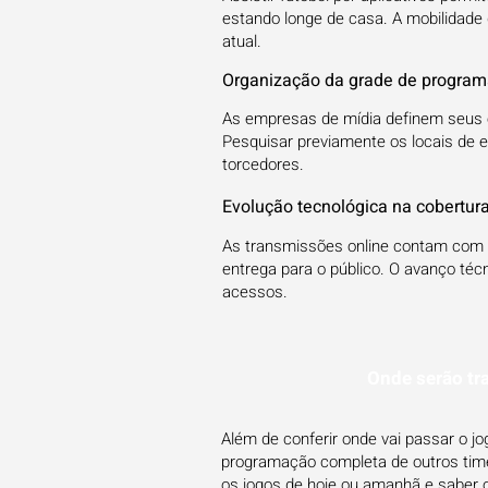
estando longe de casa. A mobilidade 
atual.
Organização da grade de progra
As empresas de mídia definem seus e
Pesquisar previamente os locais de e
torcedores.
Evolução tecnológica na cobertur
As transmissões online contam com a
entrega para o público. O avanço téc
acessos.
Onde serão tr
Além de conferir onde vai passar o j
programação completa de outros times
os jogos de hoje ou amanhã e saber 