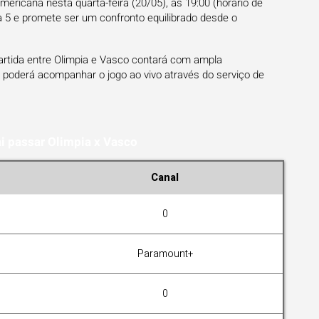
ericana nesta quarta-feira (20/05), às 19:00 (horário de
da 5 e promete ser um confronto equilibrado desde o
artida entre Olimpia e Vasco contará com ampla
 poderá acompanhar o jogo ao vivo através do serviço de
i passar Olimpia x Vasco
Canal
0
Paramount+
0