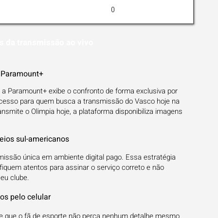
0
s da transmissão ao vivo
a Paramount+
o, a Paramount+ exibe o confronto de forma exclusiva por
acesso para quem busca a transmissão do Vasco hoje na
nsmite o Olimpia hoje, a plataforma disponibiliza imagens
neios sul-americanos
ssão única em ambiente digital pago. Essa estratégia
iquem atentos para assinar o serviço correto e não
eu clube.
os pelo celular
mite que o fã de esporte não perca nenhum detalhe mesmo