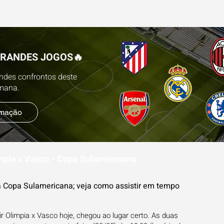
ESTATÍSTICAS
FUTEBOL NA TV
BLOG
PR
GRANDES JOGOS🔥
andes confrontos deste
emana.
amação
impia x Vasco - Copa Sulamericana
 Copa Sulamericana; veja como assistir em tempo
r Olimpia x Vasco hoje, chegou ao lugar certo. As duas