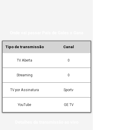
Onde vai passar País de Gales x Gana
Tipo de transmissão
Canal
TV Aberta
0
Streaming
0
TV por Assinatura
Sportv
YouTube
GE TV
Detalhes da transmissão ao vivo