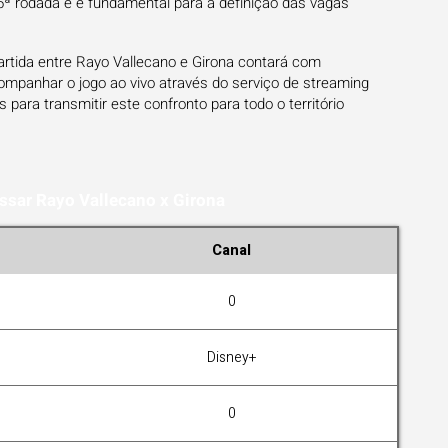
 35ª rodada e é fundamental para a definição das vagas
artida entre Rayo Vallecano e Girona contará com
companhar o jogo ao vivo através do serviço de streaming
s para transmitir este confronto para todo o território
ssar Rayo Vallecano x Girona
Canal
0
Disney+
0