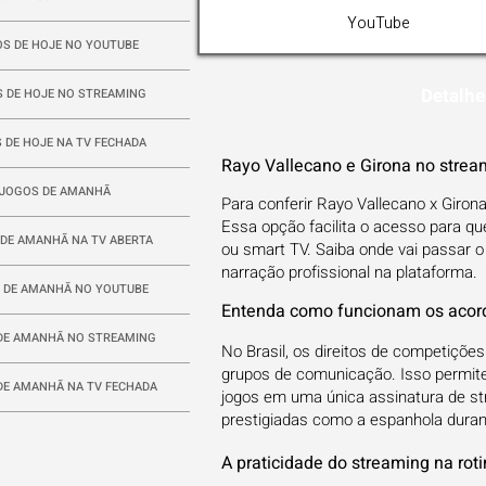
YouTube
S DE HOJE NO YOUTUBE
Detalhe
 DE HOJE NO STREAMING
 DE HOJE NA TV FECHADA
Rayo Vallecano e Girona no strea
JOGOS DE AMANHÃ
Para conferir Rayo Vallecano x Girona
Essa opção facilita o acesso para q
DE AMANHÃ NA TV ABERTA
ou smart TV. Saiba onde vai passar o 
narração profissional na plataforma.
 DE AMANHÃ NO YOUTUBE
Entenda como funcionam os acord
DE AMANHÃ NO STREAMING
No Brasil, os direitos de competiçõ
grupos de comunicação. Isso permit
DE AMANHÃ NA TV FECHADA
jogos em uma única assinatura de st
prestigiadas como a espanhola duran
A praticidade do streaming na rot