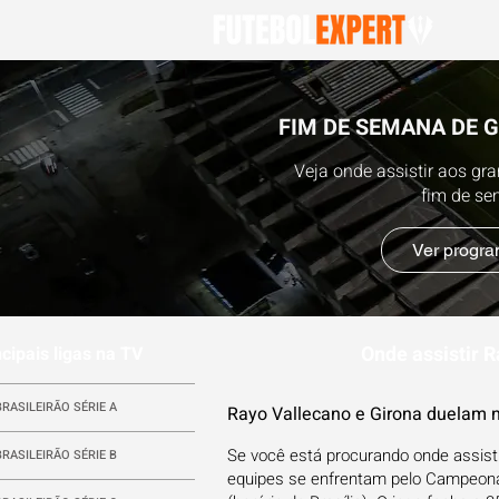
FIM DE SEMANA DE 
Veja onde assistir aos gr
fim de s
Ver progr
Onde assistir R
ncipais ligas na TV
BRASILEIRÃO SÉRIE A
Rayo Vallecano e Girona duelam 
Se você está procurando onde assisti
BRASILEIRÃO SÉRIE B
equipes se enfrentam pelo Campeonat