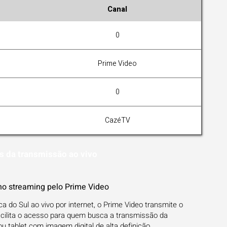
Canal
0
Prime Video
0
CazéTV
s da transmissão ao vivo
 no streaming pelo Prime Video
ca do Sul ao vivo por internet, o Prime Video transmite o
acilita o acesso para quem busca a transmissão da
ou tablet com imagem digital de alta definição.