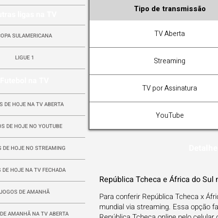
Tipo de transmissão
tras ligas na TV
TV Aberta
COPA SULAMERICANA
LIGUE 1
Streaming
Futebol na TV
TV por Assinatura
S DE HOJE NA TV ABERTA
YouTube
S DE HOJE NO YOUTUBE
Detalhe
 DE HOJE NO STREAMING
 DE HOJE NA TV FECHADA
República Tcheca e África do Sul
JOGOS DE AMANHÃ
Para conferir República Tcheca x Áfri
mundial via streaming. Essa opção f
DE AMANHÃ NA TV ABERTA
República Tcheca online pelo celular 