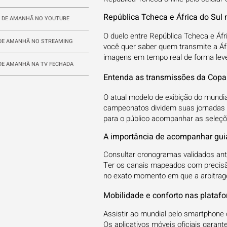
República Tcheca e África do Sul
 DE AMANHÃ NO YOUTUBE
O duelo entre República Tcheca e Áf
DE AMANHÃ NO STREAMING
você quer saber quem transmite a Áfric
imagens em tempo real de forma leve 
DE AMANHÃ NA TV FECHADA
Entenda as transmissões da Copa 
O atual modelo de exibição do mundial
campeonatos dividem suas jornadas e
para o público acompanhar as seleçõe
A importância de acompanhar guia
Consultar cronogramas validados ante
Ter os canais mapeados com precisã
no exato momento em que a arbitrage
Mobilidade e conforto nas plataf
Assistir ao mundial pelo smartphone 
Os aplicativos móveis oficiais garan