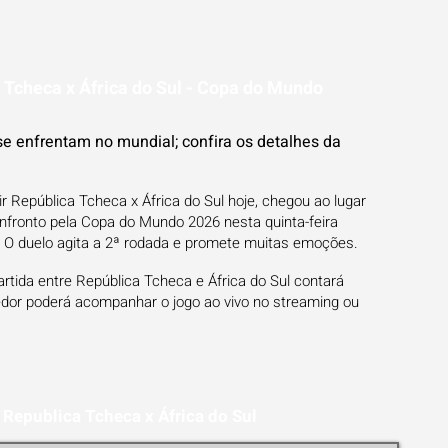
ESTATÍSTICAS
FUTEBOL NA TV
BLOG
PR
 Tcheca x África do Sul - Copa do Mundo
se enfrentam no mundial; confira os detalhes da
r República Tcheca x África do Sul hoje, chegou ao lugar
nfronto pela Copa do Mundo 2026 nesta quinta-feira
a). O duelo agita a 2ª rodada e promete muitas emoções.
rtida entre República Tcheca e África do Sul contará
edor poderá acompanhar o jogo ao vivo no streaming ou
 Republica Tcheca x África do Sul