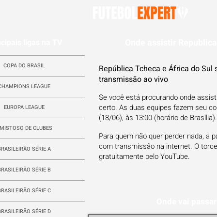
Onde assistir Republica
ncipais ligas na TV
COPA DO BRASIL
República Tcheca e África do Sul 
transmissão ao vivo
CHAMPIONS LEAGUE
Se você está procurando onde assisti
certo. As duas equipes fazem seu co
EUROPA LEAGUE
(18/06), às 13:00 (horário de Brasíli
MISTOSO DE CLUBES
Para quem não quer perder nada, a pa
com transmissão na internet. O torc
BRASILEIRÃO SÉRIE A
gratuitamente pelo YouTube.
BRASILEIRÃO SÉRIE B
BRASILEIRÃO SÉRIE C
Onde vai passar
BRASILEIRÃO SÉRIE D