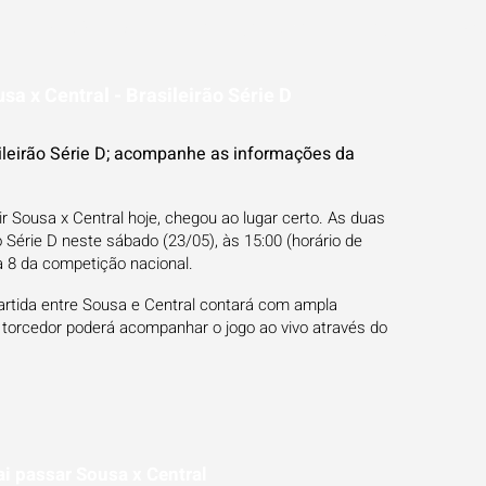
ESTATÍSTICAS
FUTEBOL NA TV
BLOG
PR
sa x Central - Brasileirão Série D
ileirão Série D; acompanhe as informações da
r Sousa x Central hoje, chegou ao lugar certo. As duas
 Série D neste sábado (23/05), às 15:00 (horário de
da 8 da competição nacional.
artida entre Sousa e Central contará com ampla
 torcedor poderá acompanhar o jogo ao vivo através do
i passar Sousa x Central