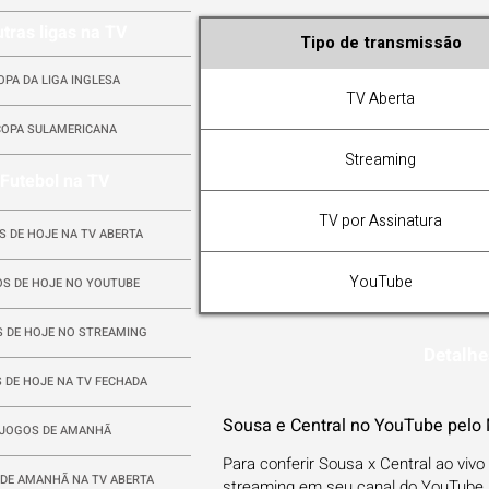
tras ligas na TV
Tipo de transmissão
OPA DA LIGA INGLESA
TV Aberta
COPA SULAMERICANA
Streaming
Futebol na TV
TV por Assinatura
S DE HOJE NA TV ABERTA
YouTube
S DE HOJE NO YOUTUBE
 DE HOJE NO STREAMING
Detalhe
 DE HOJE NA TV FECHADA
Sousa e Central no YouTube pelo 
JOGOS DE AMANHÃ
Para conferir Sousa x Central ao vivo
DE AMANHÃ NA TV ABERTA
streaming em seu canal do YouTube.