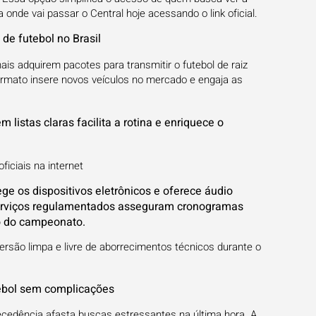
onde vai passar o Central hoje acessando o link oficial.
e futebol no Brasil
is adquirem pacotes para transmitir o futebol de raiz
ormato insere novos veículos no mercado e engaja as
 listas claras facilita a rotina e enriquece o
ficiais na internet
ge os dispositivos eletrônicos e oferece áudio
serviços regulamentados asseguram cronogramas
o do campeonato.
versão limpa e livre de aborrecimentos técnicos durante o
ebol sem complicações
cedência afasta buscas estressantes na última hora. A