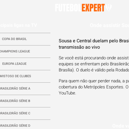
Onde assistir Sou
ncipais ligas na TV
COPA DO BRASIL
Sousa e Central duelam pelo Bras
transmissão ao vivo
CHAMPIONS LEAGUE
Se você está procurando onde assisti
equipes se enfrentam pelo Brasileirão
EUROPA LEAGUE
Brasília). O duelo é válido pela Roda
MISTOSO DE CLUBES
Para quem não quer perder nada, a p
cobertura do Metrópoles Esportes. O
BRASILEIRÃO SÉRIE A
YouTube.
BRASILEIRÃO SÉRIE B
BRASILEIRÃO SÉRIE C
Onde va
BRASILEIRÃO SÉRIE D