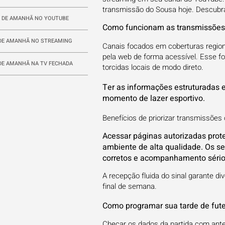
transmissão do Sousa hoje. Descubra 
 DE AMANHÃ NO YOUTUBE
Como funcionam as transmissões d
DE AMANHÃ NO STREAMING
Canais focados em coberturas regiona
pela web de forma acessível. Esse f
DE AMANHÃ NA TV FECHADA
torcidas locais de modo direto.
Ter as informações estruturadas em
momento de lazer esportivo.
Benefícios de priorizar transmissões o
Acessar páginas autorizadas prote
ambiente de alta qualidade. Os 
corretos e acompanhamento séri
A recepção fluida do sinal garante di
final de semana.
Como programar sua tarde de fut
Checar os dados da partida com ante