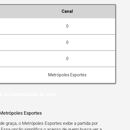
Canal
0
0
0
Metrópoles Esportes
s da transmissão ao vivo
Metrópoles Esportes
 de graça, o Metrópoles Esportes exibe a partida por
 Essa opção simplifica o acesso de quem busca ver a