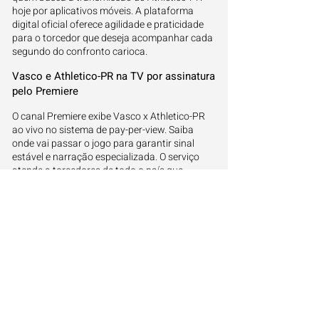
hoje por aplicativos móveis. A plataforma
digital oficial oferece agilidade e praticidade
para o torcedor que deseja acompanhar cada
segundo do confronto carioca.
Vasco e Athletico-PR na TV por assinatura
pelo Premiere
O canal Premiere exibe Vasco x Athletico-PR
ao vivo no sistema de pay-per-view. Saiba
onde vai passar o jogo para garantir sinal
estável e narração especializada. O serviço
atende a torcedores de todo o país que
buscam uma cobertura técnica e detalhada
do desempenho das equipes.
A dinâmica das janelas de transmissão no
país
No Brasil, os direitos variam e permitem que
um jogo passe em diversos canais
simultaneamente. Isso ocorre devido aos
novos modelos de negócios entre clubes e
mídias. Ficar atento aos guias oficiais garante