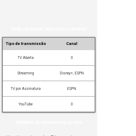
Onde vai passar West Ham x Arsenal
Tipo de transmissão
Canal
TV Aberta
0
Streaming
Disney+, ESPN
TV por Assinatura
ESPN
YouTube
0
Detalhes da transmissão ao vivo