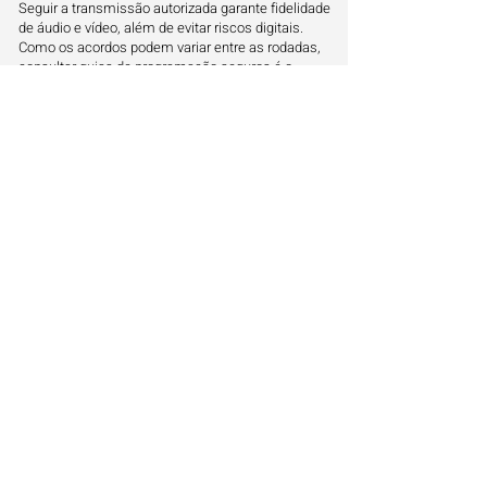
Seguir a transmissão autorizada garante fidelidade
de áudio e vídeo, além de evitar riscos digitais.
Como os acordos podem variar entre as rodadas,
consultar guias de programação seguros é o
caminho mais rápido para encontrar o seu time e
vibrar com cada gol da disputa internacional pela
taça.
O papel das grandes emissoras no futebol
internacional
Grupos como a ESPN investem em tecnologia e
profissionais renomados para trazer o melhor do
futebol europeu ao Brasil. Ter acesso a esses
canais proporciona uma experiência imersiva,
com análises táticas e informações de bastidores
que enriquecem o ato de assistir ao esporte ao
vivo.
Onde serão transmitidos outros jogos ao
vivo
Além de conferir onde vai passar o jogo de West