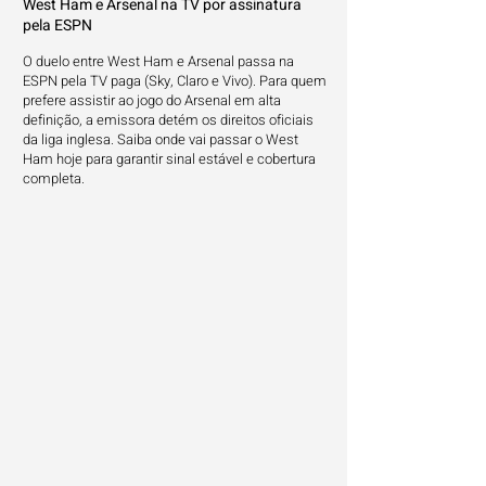
West Ham e Arsenal na TV por assinatura
pela ESPN
O duelo entre West Ham e Arsenal passa na
ESPN pela TV paga (Sky, Claro e Vivo). Para quem
prefere assistir ao jogo do Arsenal em alta
definição, a emissora detém os direitos oficiais
da liga inglesa. Saiba onde vai passar o West
Ham hoje para garantir sinal estável e cobertura
completa.