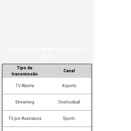
Onde vai passar Bayern de Munique x
Koln
Tipo de
Canal
transmissão
TV Aberta
Xsports
Streaming
Onefootball
TV por Assinatura
Sportv