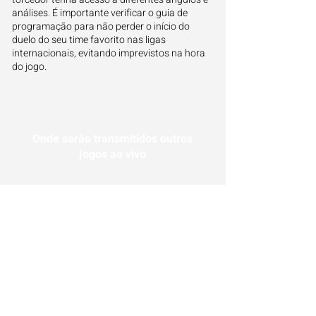
análises. É importante verificar o guia de
programação para não perder o início do
duelo do seu time favorito nas ligas
internacionais, evitando imprevistos na hora
do jogo.
Onde serão transmitidos outros
jogos ao vivo
Além de conferir onde vai passar o jogo de
Bayern de Munique x Koln, você também pode
ver a programação completa de outros times
do futebol brasileiro e mundial. Abaixo, é só
escolher os jogos de hoje ou amanhã e saber
onde acompanhar cada jogo ao vivo:
Onde assistir os jogos de hoje
Onde assistir os jogos de amanhã