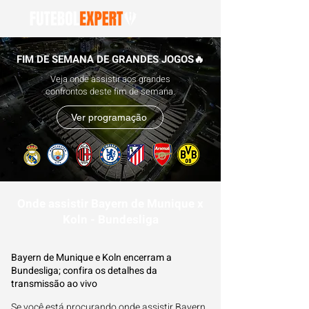
FIM DE SEMANA DE GRANDES JOGOS🔥
Veja onde assistir aos grandes
confrontos deste fim de semana.
Ver programação
Onde assistir Bayern de Munique x
Koln - Bundesliga
Bayern de Munique e Koln encerram a
Bundesliga; confira os detalhes da
transmissão ao vivo
Se você está procurando onde assistir Bayern