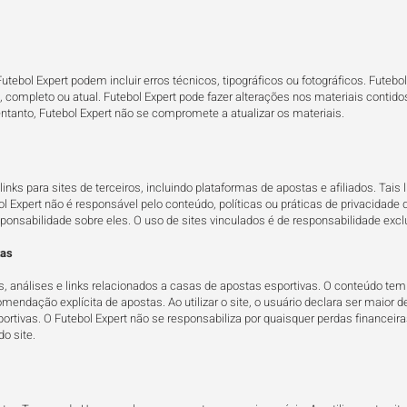
Futebol Expert podem incluir erros técnicos, tipográficos ou fotográficos. Futebo
, completo ou atual. Futebol Expert pode fazer alterações nos materiais contido
tanto, Futebol Expert não se compromete a atualizar os materiais.
links para sites de terceiros, incluindo plataformas de apostas e afiliados. Tais
l Expert não é responsável pelo conteúdo, políticas ou práticas de privacidade
nsabilidade sobre eles. O uso de sites vinculados é de responsabilidade exclus
tas
, análises e links relacionados a casas de apostas esportivas. O conteúdo tem 
ndação explícita de apostas. Ao utilizar o site, o usuário declara ser maior d
ortivas. O Futebol Expert não se responsabiliza por quaisquer perdas financeir
o site.