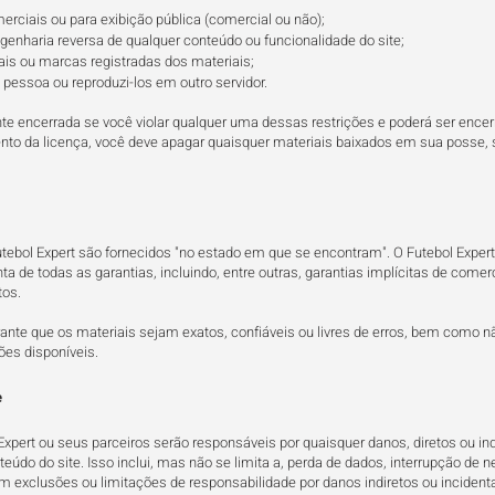
merciais ou para exibição pública (comercial ou não);
genharia reversa de qualquer conteúdo ou funcionalidade do site;
ais ou marcas registradas dos materiais;
a pessoa ou reproduzi-los em outro servidor.
te encerrada se você violar qualquer uma dessas restrições e poderá ser ence
nto da licença, você deve apagar quaisquer materiais baixados em sua posse, 
utebol Expert são fornecidos "no estado em que se encontram". O Futebol Expert
nta de todas as garantias, incluindo, entre outras, garantias implícitas de com
tos.
nte que os materiais sejam exatos, confiáveis ou livres de erros, bem como n
ões disponíveis.
e
pert ou seus parceiros serão responsáveis por quaisquer danos, diretos ou ind
eúdo do site. Isso inclui, mas não se limita a, perda de dados, interrupção de n
 exclusões ou limitações de responsabilidade por danos indiretos ou incidenta