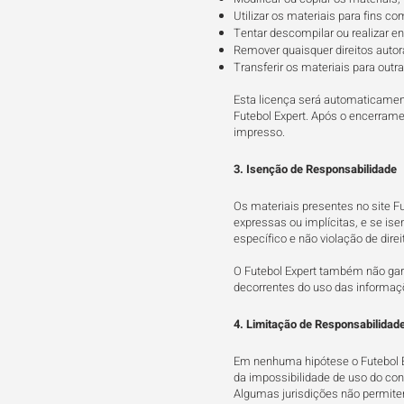
Utilizar os materiais para fins co
Tentar descompilar ou realizar en
Remover quaisquer direitos autor
Transferir os materiais para outr
Esta licença será automaticamen
Futebol Expert. Após o encerrame
impresso.
3. Isenção de Responsabilidade
Os materiais presentes no site F
expressas ou implícitas, e se ise
específico e não violação de direi
O Futebol Expert também não gara
decorrentes do uso das informaç
4. Limitação de Responsabilidad
Em nenhuma hipótese o Futebol Ex
da impossibilidade de uso do cont
Algumas jurisdições não permitem