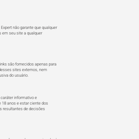
l Expert não garante que qualquer
s em seu site a qualquer
 links são fornecidos apenas para
 desses sites externos, nem
iva do usuário.​​
caráter informativo e
e 18 anos e estar ciente dos
as resultantes de decisões