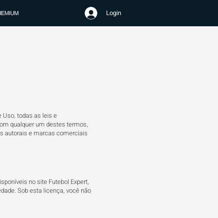
Login
REMIUM
Uso, todas as leis e
 com qualquer um destes termos,
itos autorais e marcas comerciais
poníveis no site Futebol Expert,
dade. Sob esta licença, você não