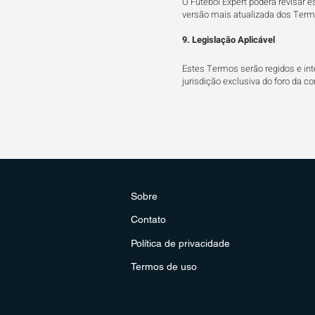
O Futebol Expert poderá revisar 
versão mais atualizada dos Term
9. Legislação Aplicável
Estes Termos serão regidos e int
jurisdição exclusiva do foro da c
Sobre
Contato
Política de privacidade
Termos de uso