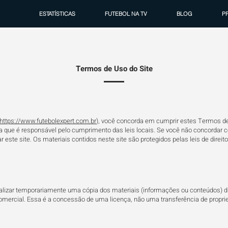
ESTATÍSTICAS
FUTEBOL NA TV
BLOG
P
Termos de Uso do Site
https://www.futebolexpert.com.br
), você concorda em cumprir estes Termos de 
ra que é responsável pelo cumprimento das leis locais. Se você não concordar
ar este site. Os materiais contidos neste site são protegidos pelas leis de dire
lizar temporariamente uma cópia dos materiais (informações ou conteúdos) dis
mercial. Essa é a concessão de uma licença, não uma transferência de proprie