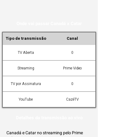
Onde vai passar Canadá x Catar
Tipo de transmissão
Canal
TV Aberta
0
Streaming
Prime Video
TV por Assinatura
0
YouTube
CazéTV
Detalhes da transmissão ao vivo
Canadá e Catar no streaming pelo Prime