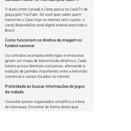
O duelo entre Canadá e Catar passa na CazéTV de
graça pelo YouTube. Se você quer saber quem
transmite o Catar hoje na internet sem custos, o
canal disponibiliza sinal digital estável para todo o
Brasil.
Como funcionam os direitos de imagem no
futebol nacional
Os contratos assinados entre ligas e emissoras
geram um mapa de transmissão dinâmico. Cada
torneio possui diretrizes exclusivas, alternando a
exibição de partidas importantes entre a televisão
comercial e canais focados na internet.
Praticidade ao buscar informações de jogos
da rodada
Consultar portais organizados simplifica a rotina
do internauta. Encontrar de forma direta qual
plataforma vai exibir o duelo evita a perda de
tempo nas redes sociais antes do início da partida
oficial no estádio.