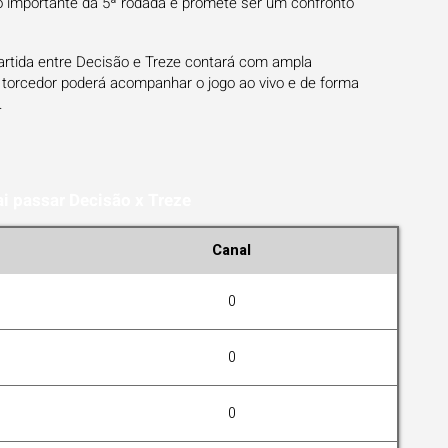
 importante da 5ª rodada e promete ser um confronto
artida entre Decisão e Treze contará com ampla
 torcedor poderá acompanhar o jogo ao vivo e de forma
.
i passar Decisão x Treze
Canal
0
0
0