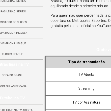
Brasília). O duelo marca um momento
BRASILEIRÃO SÉRIE C
equilibrado desde o primeiro minuto.
BRASILEIRÃO SÉRIE D
Para quem não quer perder nada, a p
cobertura do Metrópoles Esportes. O
MISTOSO DE CLUBES
gratuita pelo canal oficial no YouTube
OPA DA LIGA INGLESA
CHAMPIONS LEAGUE
Onde va
EUROPA LEAGUE
Tipo de transmissão
tras ligas na TV
TV Aberta
COPA DO BRASIL
COPA SULAMERICANA
Streaming
Futebol na TV
TV por Assinatura
S DE HOJE NA TV ABERTA