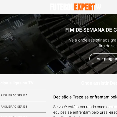
FIM DE SEMANA DE 
Veja onde assistir aos gr
fim de s
Ver progr
Onde assistir Dec
ncipais ligas na TV
BRASILEIRÃO SÉRIE A
Decisão e Treze se enfrentam pela
Se você está procurando onde assisti
BRASILEIRÃO SÉRIE B
equipes se enfrentam pelo Brasileirã