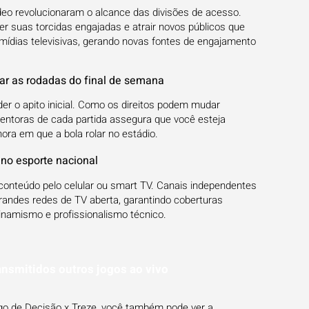
deo revolucionaram o alcance das divisões de acesso.
r suas torcidas engajadas e atrair novos públicos que
ídias televisivas, gerando novas fontes de engajamento
r as rodadas do final de semana
der o apito inicial. Como os direitos podem mudar
tentoras de cada partida assegura que você esteja
ora em que a bola rolar no estádio.
 no esporte nacional
onteúdo pelo celular ou smart TV. Canais independentes
andes redes de TV aberta, garantindo coberturas
inamismo e profissionalismo técnico.
ansmitidos outros jogos ao vivo
ogo de Decisão x Treze, você também pode ver a