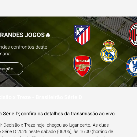
ESTATÍSTICAS
FUTEBOL NA TV
BLOG
PR
GRANDES JOGOS🔥
andes confrontos deste
emana.
amação
isão x Treze - Brasileirão Série D
 Série D; confira os detalhes da transmissão ao vivo
r Decisão x Treze hoje, chegou ao lugar certo. As duas
o Série D 2026 neste sábado (06/06), às 16:00 (horário de