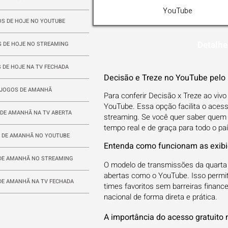
YouTube
S DE HOJE NO YOUTUBE
Detalhe
 DE HOJE NO STREAMING
 DE HOJE NA TV FECHADA
Decisão e Treze no YouTube pelo
JOGOS DE AMANHÃ
Para conferir Decisão x Treze ao viv
YouTube. Essa opção facilita o aces
DE AMANHÃ NA TV ABERTA
streaming. Se você quer saber quem t
tempo real e de graça para todo o paí
 DE AMANHÃ NO YOUTUBE
Entenda como funcionam as exibiç
DE AMANHÃ NO STREAMING
O modelo de transmissões da quarta di
abertas como o YouTube. Isso permi
DE AMANHÃ NA TV FECHADA
times favoritos sem barreiras financ
nacional de forma direta e prática.
A importância do acesso gratuito n