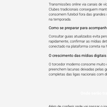
Transmissões online via canais de ví
Clubes tradicionais conseguem mante
consomem futebol fora das grandes m
na temporada.
Como se preparar para acompanha
Consultar guias atualizados evita per
rapidamente, confirmar as mídias de
conectado na plataforma correta na h
O crescimento das mídias digitais
O torcedor moderno consome muito c
preenchem lacunas deixadas pelas gr
completas das ligas nacionais com d
Onde serão tr
Além de conferir onde vai passar o j