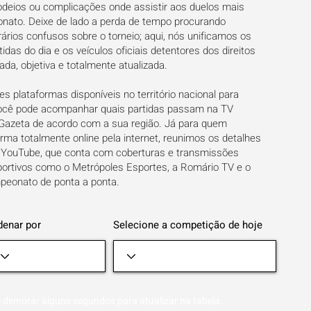
deios ou complicações onde assistir aos duelos mais
nato. Deixe de lado a perda de tempo procurando
ários confusos sobre o torneio; aqui, nós unificamos os
idas do dia e os veículos oficiais detentores dos direitos
ada, objetiva e totalmente atualizada.
s plataformas disponíveis no território nacional para
Você pode acompanhar quais partidas passam na TV
 Gazeta de acordo com a sua região. Já para quem
orma totalmente online pela internet, reunimos os detalhes
o YouTube, que conta com coberturas e transmissões
sportivos como o Metrópoles Esportes, a Romário TV e o
mpeonato de ponta a ponta.
denar por
Selecione a competição de hoje
 demorar alguns segundos para atualizar na tabela.