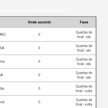
ogos de hoje do Brasileirão Série D
Onde assistir
Fase
Quartas de
 ABC
0
final - ida
Quartas de
CSA
0
final - ida
Quartas de
ama
0
final - ida
Quartas de
SA
0
final - ida
Quartas de
dia
0
final - volta
Quartas de
osé
0
final - volta