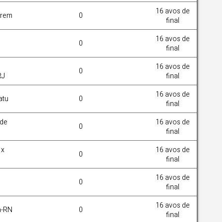
16 avos de
Trem
0
final
16 avos de
m
0
final
16 avos de
0
RJ
final
16 avos de
atu
0
final
 de
16 avos de
0
final
 x
16 avos de
0
final
16 avos de
0
final
16 avos de
a-RN
0
final