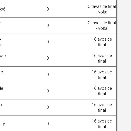
Oitavas de final
osé
0
- volta
x
Oitavas de final
0
- volta
x
16 avos de
0
s
final
ba x
16 avos de
0
final
lo
16 avos de
0
final
de
16 avos de
0
final
o
16 avos de
0
final
16 avos de
ary
0
final