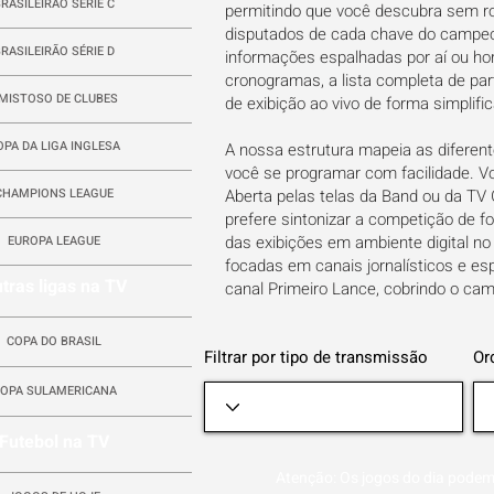
RASILEIRÃO SÉRIE C
permitindo que você descubra sem ro
disputados de cada chave do campeo
RASILEIRÃO SÉRIE D
informações espalhadas por aí ou hor
cronogramas, a lista completa de part
MISTOSO DE CLUBES
de exibição ao vivo de forma simplific
OPA DA LIGA INGLESA
A nossa estrutura mapeia as diferente
você se programar com facilidade. 
CHAMPIONS LEAGUE
Aberta pelas telas da Band ou da TV
prefere sintonizar a competição de f
das exibições em ambiente digital n
EUROPA LEAGUE
focadas em canais jornalísticos e e
tras ligas na TV
canal Primeiro Lance, cobrindo o ca
COPA DO BRASIL
Filtrar por tipo de transmissão
Or
OPA SULAMERICANA
Futebol na TV
Atenção: Os jogos do dia podem