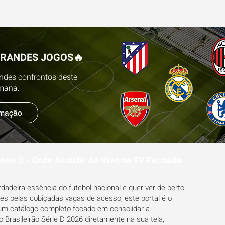
ESTATÍSTICAS
FUTEBOL NA TV
BLOG
PR
GRANDES JOGOS🔥
andes confrontos deste
emana.
amação
Série D - Onde Assistir Ao Vivo na TV Fechada
adeira essência do futebol nacional e quer ver de perto
ões pelas cobiçadas vagas de acesso, este portal é o
 um catálogo completo focado em consolidar a
Brasileirão Série D 2026 diretamente na sua tela,