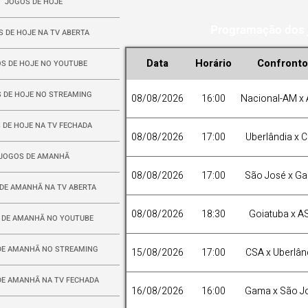
JOGOS DE HOJE
Programação dos j
 DE HOJE NA TV ABERTA
Data
Horário
Confronto
S DE HOJE NO YOUTUBE
 DE HOJE NO STREAMING
08/08/2026
16:00
Nacional-AM x
 DE HOJE NA TV FECHADA
08/08/2026
17:00
Uberlândia x 
JOGOS DE AMANHÃ
08/08/2026
17:00
São José x G
DE AMANHÃ NA TV ABERTA
08/08/2026
18:30
Goiatuba x A
 DE AMANHÃ NO YOUTUBE
DE AMANHÃ NO STREAMING
15/08/2026
17:00
CSA x Uberlân
DE AMANHÃ NA TV FECHADA
16/08/2026
16:00
Gama x São J