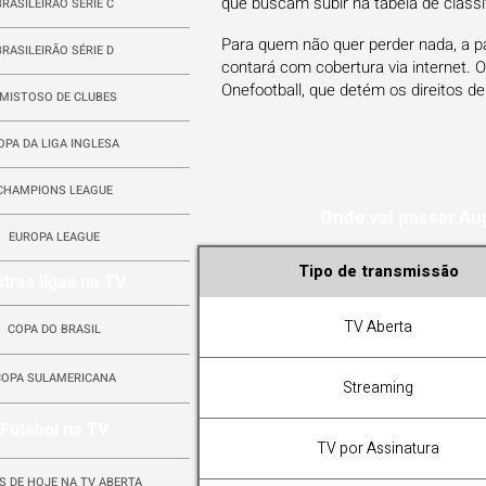
que buscam subir na tabela de classif
BRASILEIRÃO SÉRIE C
Para quem não quer perder nada, a 
BRASILEIRÃO SÉRIE D
contará com cobertura via internet. 
Onefootball, que detém os direitos d
MISTOSO DE CLUBES
OPA DA LIGA INGLESA
CHAMPIONS LEAGUE
Onde vai passar A
EUROPA LEAGUE
Tipo de transmissão
tras ligas na TV
TV Aberta
COPA DO BRASIL
COPA SULAMERICANA
Streaming
Futebol na TV
TV por Assinatura
S DE HOJE NA TV ABERTA