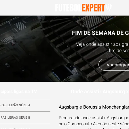
FIM DE SEMANA DE 
Veja onde assistir aos gr
fim de s
Ver progr
Onde assistir Augsburg 
ncipais ligas na TV
BRASILEIRÃO SÉRIE A
Augsburg e Borussia Monchengla
Procurando onde assistir Augsburg 
BRASILEIRÃO SÉRIE B
pelo Campeonato Alemão neste sábado 