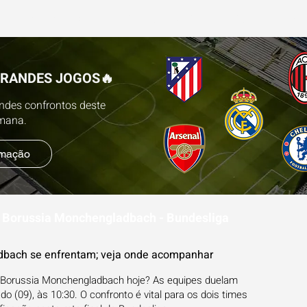
ESTATÍSTICAS
FUTEBOL NA TV
BLOG
PR
GRANDES JOGOS🔥
andes confrontos deste
emana.
amação
x Borussia Monchengladbach - Bundesliga
dbach se enfrentam; veja onde acompanhar
x Borussia Monchengladbach hoje? As equipes duelam
(09), às 10:30. O confronto é vital para os dois times