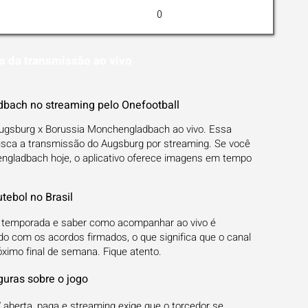
0
s da transmissão ao vivo
bach no streaming pelo Onefootball
Augsburg x Borussia Monchengladbach ao vivo. Essa
usca a transmissão do Augsburg por streaming. Se você
ngladbach hoje, o aplicativo oferece imagens em tempo
tebol no Brasil
a temporada e saber como acompanhar ao vivo é
rdo com os acordos firmados, o que significa que o canal
ximo final de semana. Fique atento.
guras sobre o jogo
 aberta, paga e streaming exige que o torcedor se