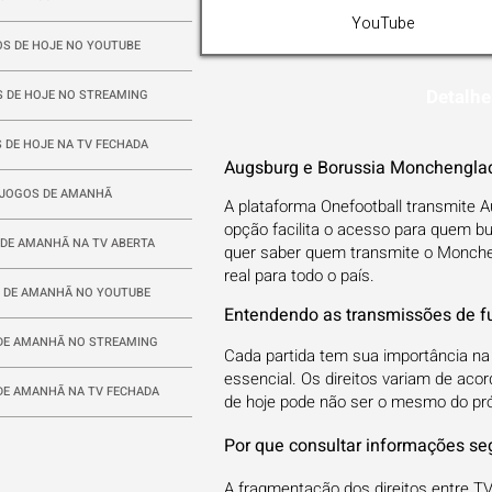
YouTube
S DE HOJE NO YOUTUBE
Detalhe
 DE HOJE NO STREAMING
 DE HOJE NA TV FECHADA
Augsburg e Borussia Monchenglad
JOGOS DE AMANHÃ
A plataforma Onefootball transmite 
opção facilita o acesso para quem b
DE AMANHÃ NA TV ABERTA
quer saber quem transmite o Monche
real para todo o país.
 DE AMANHÃ NO YOUTUBE
Entendendo as transmissões de fu
DE AMANHÃ NO STREAMING
Cada partida tem sua importância n
essencial. Os direitos variam de aco
DE AMANHÃ NA TV FECHADA
de hoje pode não ser o mesmo do pró
Por que consultar informações se
A fragmentação dos direitos entre TV