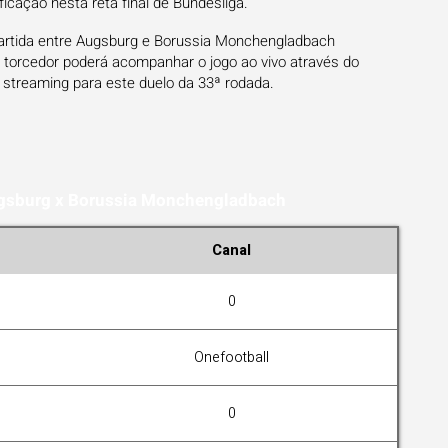
icação nesta reta final de Bundesliga.
partida entre Augsburg e Borussia Monchengladbach
O torcedor poderá acompanhar o jogo ao vivo através do
e streaming para este duelo da 33ª rodada.
ugsburg x Borussia Monchengladbach
Canal
0
Onefootball
0