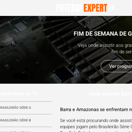
FIM DE SEMANA DE 
Veja onde assistir aos gr
fim de s
Ver progr
Onde assistir Bar
ncipais ligas na TV
BRASILEIRÃO SÉRIE A
Barra e Amazonas se enfrentam na
Se você está procurando onde assisti
BRASILEIRÃO SÉRIE B
equipes jogam pelo Brasileirão Série