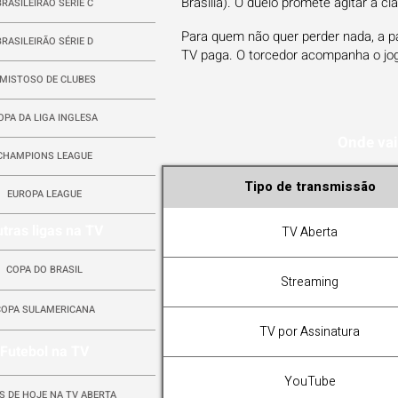
Brasília). O duelo promete agitar a cl
BRASILEIRÃO SÉRIE C
Para quem não quer perder nada, a p
BRASILEIRÃO SÉRIE D
TV paga. O torcedor acompanha o jog
MISTOSO DE CLUBES
OPA DA LIGA INGLESA
Onde vai
CHAMPIONS LEAGUE
Tipo de transmissão
EUROPA LEAGUE
tras ligas na TV
TV Aberta
COPA DO BRASIL
Streaming
COPA SULAMERICANA
TV por Assinatura
Futebol na TV
YouTube
S DE HOJE NA TV ABERTA