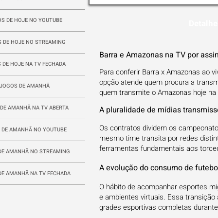
S DE HOJE NO YOUTUBE
Detalhe
 DE HOJE NO STREAMING
Barra e Amazonas na TV por assin
 DE HOJE NA TV FECHADA
Para conferir Barra x Amazonas ao vi
opção atende quem procura a transmis
JOGOS DE AMANHÃ
quem transmite o Amazonas hoje na
DE AMANHÃ NA TV ABERTA
A pluralidade de mídias transmis
Os contratos dividem os campeonato
 DE AMANHÃ NO YOUTUBE
mesmo time transita por redes distin
ferramentas fundamentais aos torce
DE AMANHÃ NO STREAMING
A evolução do consumo de futebol
DE AMANHÃ NA TV FECHADA
O hábito de acompanhar esportes mi
e ambientes virtuais. Essa transição
grades esportivas completas durant