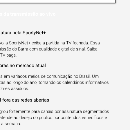
s da transmissão ao vivo
atura pela SportyNet+
vo, a SportyNet+ exibe a partida na TV fechada. Essa
são do Barra com qualidade digital de sinal. Saiba
 TV paga.
soras no mercado atual
s em variados meios de comunicação no Brasil. Um
tas ao longo do ano, tornando os calendários informativos
dores assíduos.
 fora das redes abertas
grou fortemente para canais por assinatura segmentados
 atende ao desejo do público por conteúdos específicos e
e a semana.