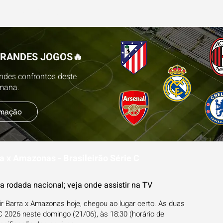
ESTATÍSTICAS
FUTEBOL NA TV
BLOG
PR
GRANDES JOGOS🔥
andes confrontos deste
emana.
amação
ra x Amazonas - Brasileirão Série C
 rodada nacional; veja onde assistir na TV
r Barra x Amazonas hoje, chegou ao lugar certo. As duas
 C 2026 neste domingo (21/06), às 18:30 (horário de