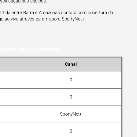
assificação das equipes.
artida entre Barra e Amazonas contará com cobertura da
o ao vivo através da emissora SportyNet+.
 passar Barra x Amazonas
Canal
0
0
SportyNet+
0