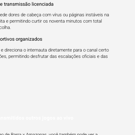
 de transmissão licenciada
pede dores de cabeça com vírus ou páginas instáveis na
ita e permitindo curtir os noventa minutos com total
colha.
ortivos organizados
e direciona o internauta diretamente para o canal certo
es, permitindo desfrutar das escalações oficiais e das
ansmitidos outros jogos ao vivo
jogo de Barra x Amazonas, você também pode ver a