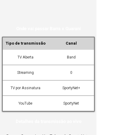
Onde vai passar Barra x Guarani
Tipo de transmissão
Canal
TV Aberta
Band
Streaming
0
TV por Assinatura
SportyNet+
YouTube
SportyNet
Detalhes da transmissão ao vivo