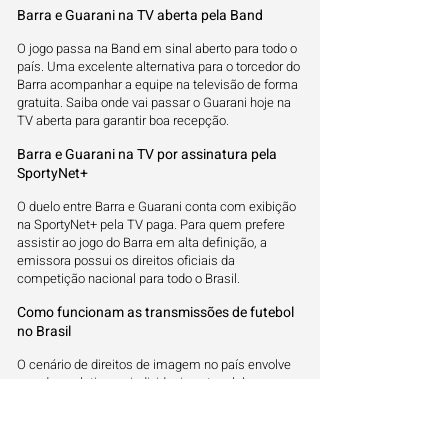
Barra e Guarani na TV aberta pela Band
O jogo passa na Band em sinal aberto para todo o
país. Uma excelente alternativa para o torcedor do
Barra acompanhar a equipe na televisão de forma
gratuita. Saiba onde vai passar o Guarani hoje na
TV aberta para garantir boa recepção.
Barra e Guarani na TV por assinatura pela
SportyNet+
O duelo entre Barra e Guarani conta com exibição
na SportyNet+ pela TV paga. Para quem prefere
assistir ao jogo do Barra em alta definição, a
emissora possui os direitos oficiais da
competição nacional para todo o Brasil.
Como funcionam as transmissões de futebol
no Brasil
O cenário de direitos de imagem no país envolve
acordos coletivos e individuais entre clubes e
emissoras. Isso faz com que uma mesma equipe
mude de tela frequentemente ao longo do
campeonato.