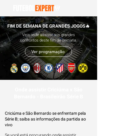
FIM DE SEMANA DE GRANDES JOGOS🔥
Veja onde assistir aos grandes
confrontos deste fim de semana.
Ver programação
Onde assistir Criciúma x São
Bernardo - Brasileirão Série B
Criciúma e São Bernardo se enfrentam pela
Série B; saiba as informações da partida ao
vivo
Se você está procurando onde assistir