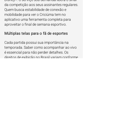
da competição aos seus assinantes regulares.
Quem busca estabilidade de conexão e
mobilidade para ver o Criciúma tem no
aplicativo uma ferramenta completa para
aproveitar o final de semana esportivo.
Múltiplas telas para o fã de esportes
Cada partida possui sua importância na
temporada. Saber como acompanhar ao vivo
é essencial para não perder detalhes. Os
direitos de exibição no Brasil variam conforme
acordos entre clubes e emissoras. Consultar a
programação correta evita surpresas na hora
em que a bola rolar.
Por que as opções de transmissão
mudam tanto
Um mesmo time pode ter seus confrontos
exibidos em canais variados ao longo do
torneio. A alternância entre sinal aberto,
assinatura e streaming é comum no atual
cenário esportivo. Ter clareza sobre essas