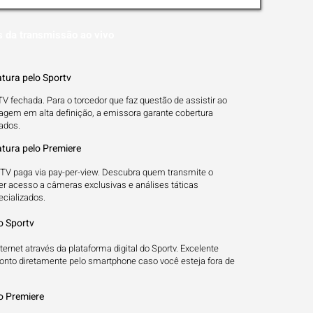
s da transmissão ao vivo
tura pelo Sportv
V fechada. Para o torcedor que faz questão de assistir ao
gem em alta definição, a emissora garante cobertura
ados.
tura pelo Premiere
TV paga via pay-per-view. Descubra quem transmite o
ter acesso a câmeras exclusivas e análises táticas
ecializados.
o Sportv
ernet através da plataforma digital do Sportv. Excelente
ronto diretamente pelo smartphone caso você esteja fora de
o Premiere