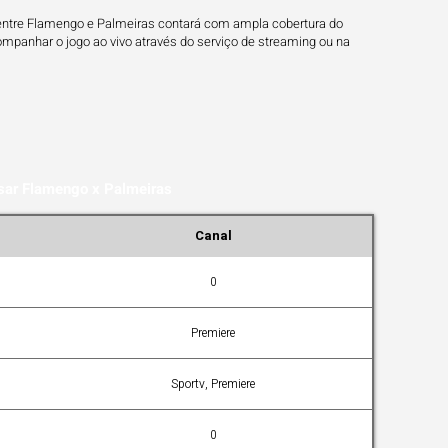
 entre Flamengo e Palmeiras contará com ampla cobertura do
ompanhar o jogo ao vivo através do serviço de streaming ou na
sar Flamengo x Palmeiras
Canal
0
Premiere
Sportv, Premiere
0