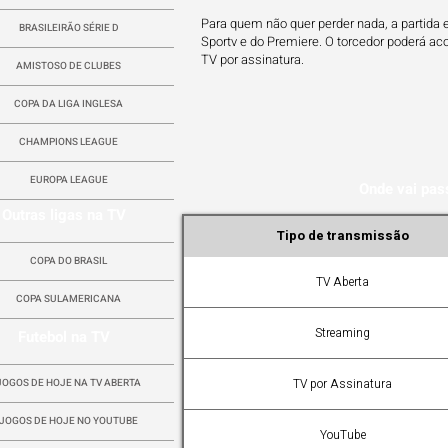
Para quem não quer perder nada, a partida
BRASILEIRÃO SÉRIE D
Sportv e do Premiere. O torcedor poderá ac
TV por assinatura.
AMISTOSO DE CLUBES
COPA DA LIGA INGLESA
CHAMPIONS LEAGUE
EUROPA LEAGUE
Onde vai pas
Outras ligas na TV
Tipo de transmissão
COPA DO BRASIL
TV Aberta
COPA SULAMERICANA
Streaming
Futebol na TV
TV por Assinatura
JOGOS DE HOJE NA TV ABERTA
JOGOS DE HOJE NO YOUTUBE
YouTube