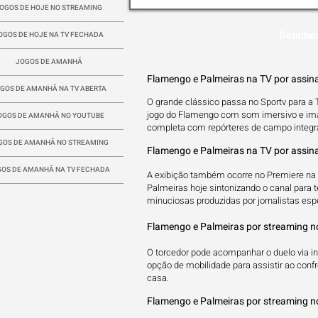
OGOS DE HOJE NO STREAMING
Detalhe
OGOS DE HOJE NA TV FECHADA
JOGOS DE AMANHÃ
Flamengo e Palmeiras na TV por assina
GOS DE AMANHÃ NA TV ABERTA
O grande clássico passa no Sportv para a T
jogo do Flamengo com som imersivo e ima
OGOS DE AMANHÃ NO YOUTUBE
completa com repórteres de campo integr
GOS DE AMANHÃ NO STREAMING
Flamengo e Palmeiras na TV por assina
OS DE AMANHÃ NA TV FECHADA
A exibição também ocorre no Premiere na 
Palmeiras hoje sintonizando o canal para 
minuciosas produzidas por jornalistas esp
Flamengo e Palmeiras por streaming n
O torcedor pode acompanhar o duelo via int
opção de mobilidade para assistir ao conf
casa.
Flamengo e Palmeiras por streaming n