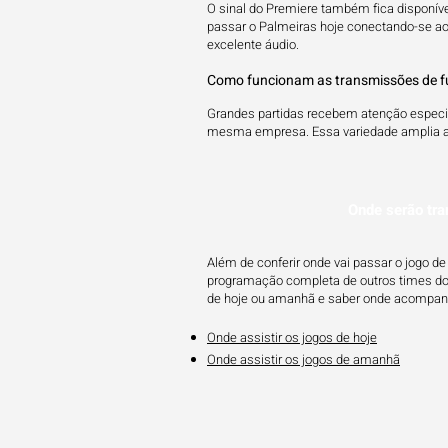
O sinal do Premiere também fica disponível
passar o Palmeiras hoje conectando-se ao
excelente áudio.
Como funcionam as transmissões de fu
Grandes partidas recebem atenção especial
mesma empresa. Essa variedade amplia as
Onde serão tra
Além de conferir onde vai passar o jogo 
programação completa de outros times do f
de hoje ou amanhã e saber onde acompanh
Onde assistir os jogos de hoje
Onde assistir os jogos de amanhã