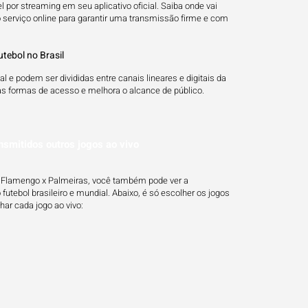
 por streaming em seu aplicativo oficial. Saiba onde vai
 serviço online para garantir uma transmissão firme e com
tebol no Brasil
 e podem ser divididas entre canais lineares e digitais da
 formas de acesso e melhora o alcance de público.
nsmitidos outros jogos ao vivo
de Flamengo x Palmeiras, você também pode ver a
utebol brasileiro e mundial. Abaixo, é só escolher os jogos
ar cada jogo ao vivo: