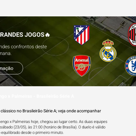
ESTATÍSTICAS
FUTEBOL NA TV
BLOG
P
GRANDES JOGOS🔥
andes confrontos deste
emana.
amação
go x Palmeiras - Brasileirão Série A
lássico no Brasileirão Série A; veja onde acompanhar
engo x Palmeiras hoje, chegou ao lugar certo. As duas equipes
sábado (23/05), às 21:00 (horário de Brasília). O duelo é válido
equilibrado desde o primeiro minuto.