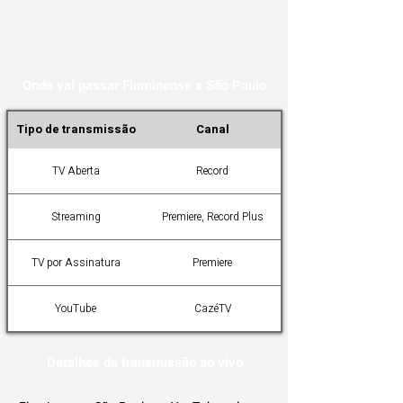
Onde vai passar Fluminense x São Paulo
Tipo de transmissão
Canal
TV Aberta
Record
Streaming
Premiere, Record Plus
TV por Assinatura
Premiere
YouTube
CazéTV
Detalhes da transmissão ao vivo