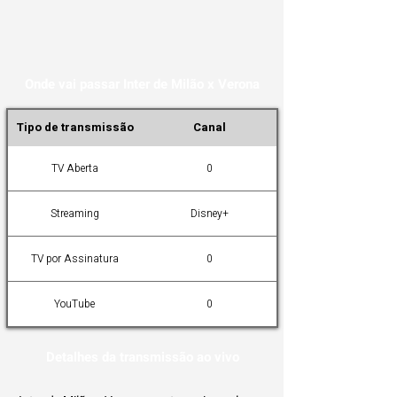
Onde vai passar Inter de Milão x Verona
Tipo de transmissão
Canal
TV Aberta
0
Streaming
Disney+
TV por Assinatura
0
YouTube
0
Detalhes da transmissão ao vivo