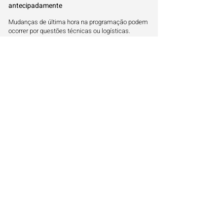
antecipadamente
Mudanças de última hora na programação podem
ocorrer por questões técnicas ou logísticas.
Verificar a informação correta antes do apito inicial
garante que você esteja sintonizado no local certo.
Planejar-se permite que você aproveite desde o
pré-jogo até as análises finais da partida do seu
time.
O futuro do Brasileirão e ligas internacionais
no digital
A tendência é que a interatividade aumente cada
vez mais nas plataformas digitais. O torcedor
brasileiro está exigente e busca por experiências
completas e ágeis. O streaming se consolida
como o caminho principal para levar a paixão pelo
futebol a todos os lares conectados em 2026.
Onde serão transmitidos outros jogos ao
vivo