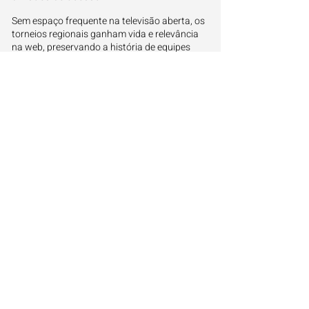
Sem espaço frequente na televisão aberta, os
torneios regionais ganham vida e relevância
na web, preservando a história de equipes
tradicionais e mantendo as torcidas ativas por
aplicativos móveis.
Autonomia e tecnologia nas telas de
esporte atuais
Assistir aos jogos favoritos pelo smartphone
confere total liberdade, permitindo vibrar com
as grandes jogadas de qualquer lugar com
acesso estável à rede de dados do aparelho
celular.
Onde serão transmitidos outros
jogos ao vivo
Além de conferir onde vai passar o jogo de