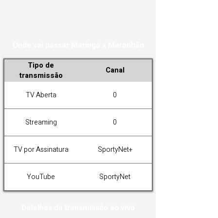
Onde vai passar Maringá x Maranhão
Tipo de
Canal
transmissão
TV Aberta
0
Streaming
0
TV por Assinatura
SportyNet+
YouTube
SportyNet
Detalhes da transmissão ao vivo