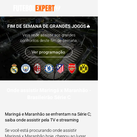
FIM DE SEMANA DE GRANDES JOGOS🔥
Veja onde assistir aos grandes
confrontos deste fim de semana.
Ver programação
Onde assistir Maringá x Maranhão -
Brasileirão Série C
Maringá e Maranhão se enfrentam na Série C;
saiba onde assistir pela TV e streaming
Se você está procurando onde assistir
Maringá x Maranhão hoje, chegou ao lugar