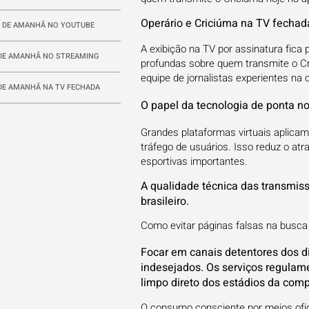
Operário e Criciúma na TV fecha
 DE AMANHÃ NO YOUTUBE
A exibição na TV por assinatura fica 
DE AMANHÃ NO STREAMING
profundas sobre quem transmite o Cr
equipe de jornalistas experientes na 
DE AMANHÃ NA TV FECHADA
O papel da tecnologia de ponta n
Grandes plataformas virtuais aplicam
tráfego de usuários. Isso reduz o atr
esportivas importantes.
A qualidade técnica das transmissõ
brasileiro.
Como evitar páginas falsas na busca
Focar em canais detentores dos di
indesejados. Os serviços regula
limpo direto dos estádios da comp
O consumo consciente por meios ofici