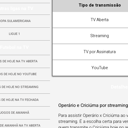
Tipo de transmissão
tras ligas na TV
TV Aberta
COPA SULAMERICANA
LIGUE 1
Streaming
Futebol na TV
TV por Assinatura
S DE HOJE NA TV ABERTA
YouTube
S DE HOJE NO YOUTUBE
Detalhe
 DE HOJE NO STREAMING
 DE HOJE NA TV FECHADA
Operário e Criciúma por streamin
JOGOS DE AMANHÃ
Para assistir Operário x Criciúma ao 
streaming. É a escolha certa para ve
DE AMANHÃ NA TV ABERTA
quem transmite o Criciúma hoje no apli