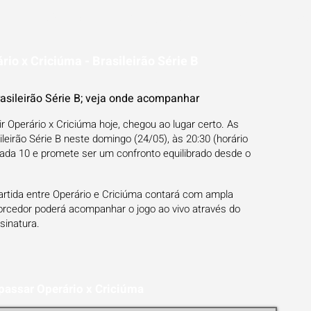
ESTATÍSTICAS
FUTEBOL NA TV
BLOG
PR
rio x Criciúma - Brasileirão Série B
asileirão Série B; veja onde acompanhar
r Operário x Criciúma hoje, chegou ao lugar certo. As
leirão Série B neste domingo (24/05), às 20:30 (horário
odada 10 e promete ser um confronto equilibrado desde o
artida entre Operário e Criciúma contará com ampla
orcedor poderá acompanhar o jogo ao vivo através do
sinatura.
passar Operário x Criciúma