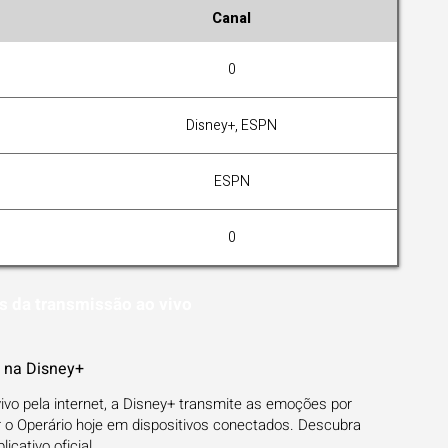
Canal
0
Disney+, ESPN
ESPN
0
s da transmissão ao vivo
g na Disney+
vivo pela internet, a Disney+ transmite as emoções por
r o Operário hoje em dispositivos conectados. Descubra
cativo oficial.