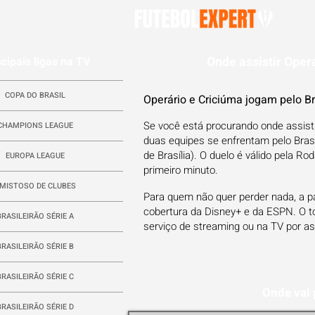
Onde assistir Operá
ncipais ligas na TV
COPA DO BRASIL
Operário e Criciúma jogam pelo Br
Se você está procurando onde assisti
CHAMPIONS LEAGUE
duas equipes se enfrentam pelo Brasi
de Brasília). O duelo é válido pela R
EUROPA LEAGUE
primeiro minuto.
MISTOSO DE CLUBES
Para quem não quer perder nada, a p
cobertura da Disney+ e da ESPN. O t
BRASILEIRÃO SÉRIE A
serviço de streaming ou na TV por as
BRASILEIRÃO SÉRIE B
BRASILEIRÃO SÉRIE C
Onde vai 
BRASILEIRÃO SÉRIE D