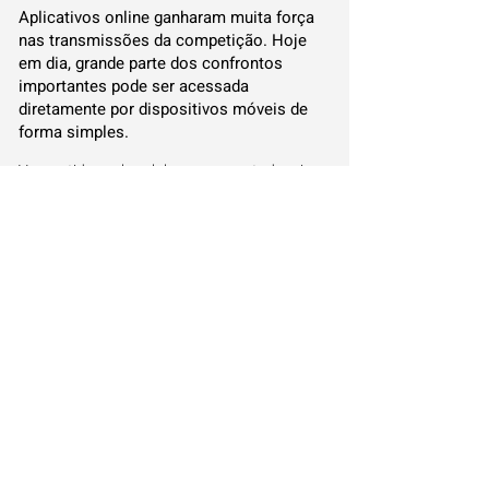
Aplicativos online ganharam muita força
nas transmissões da competição. Hoje
em dia, grande parte dos confrontos
importantes pode ser acessada
diretamente por dispositivos móveis de
forma simples.
Ver partidas pelo celular ou computador virou
rotina para os brasileiros, permitindo
acompanhar o clube do coração de qualquer
lugar.
Como se preparar para acompanhar seu
clube do coração
Estar atento aos horários oficiais e canais
indicados previne qualquer contratempo.
Saber exatamente onde a partida passará
deixa a experiência de torcer muito mais
tranquila e proveitosa.