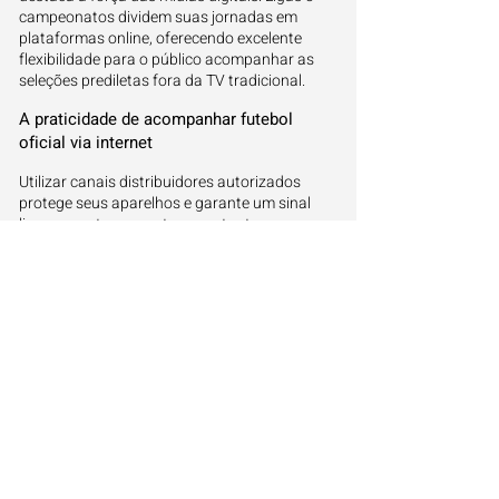
campeonatos dividem suas jornadas em
plataformas online, oferecendo excelente
flexibilidade para o público acompanhar as
seleções prediletas fora da TV tradicional.
A praticidade de acompanhar futebol
oficial via internet
Utilizar canais distribuidores autorizados
protege seus aparelhos e garante um sinal
limpo, sem travamentos constantes ou
anúncios invasivos nos lances cruciais que
definem os três pontos da rodada do
campeonato.
Como evitar imprevistos e se planejar para
as rodadas
Assistir ao mundial pelo smartphone de
qualquer lugar transformou os hábitos do
consumidor. Os aplicativos móveis oficiais
garantem segurança digital contra páginas
instáveis e entregam sinal limpo durante toda
a temporada de jogos.