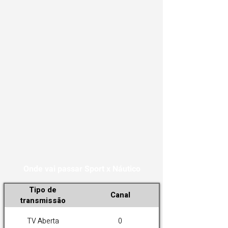
Onde vai passar Sport x Náutico
Tipo de
Canal
transmissão
TV Aberta
0