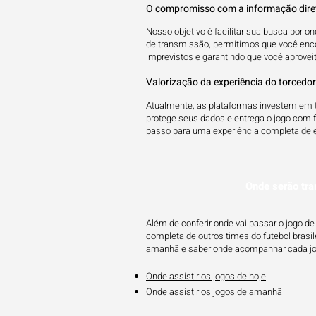
O compromisso com a informação diret
Nosso objetivo é facilitar sua busca por o
de transmissão, permitimos que você encont
imprevistos e garantindo que você aproveit
Valorização da experiência do torcedor 
Atualmente, as plataformas investem em tr
protege seus dados e entrega o jogo com fi
passo para uma experiência completa de en
Onde serão tra
Além de conferir onde vai passar o jogo 
completa de outros times do futebol brasil
amanhã e saber onde acompanhar cada jog
Onde assistir os jogos de hoje
Onde assistir os jogos de amanhã