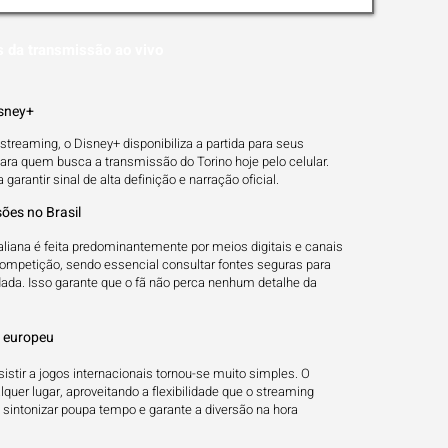
s da transmissão ao vivo
isney+
 streaming, o Disney+ disponibiliza a partida para seus
para quem busca a transmissão do Torino hoje pelo celular.
arantir sinal de alta definição e narração oficial.
ões no Brasil
italiana é feita predominantemente por meios digitais e canais
competição, sendo essencial consultar fontes seguras para
ada. Isso garante que o fã não perca nenhum detalhe da
l europeu
istir a jogos internacionais tornou-se muito simples. O
uer lugar, aproveitando a flexibilidade que o streaming
vo sintonizar poupa tempo e garante a diversão na hora