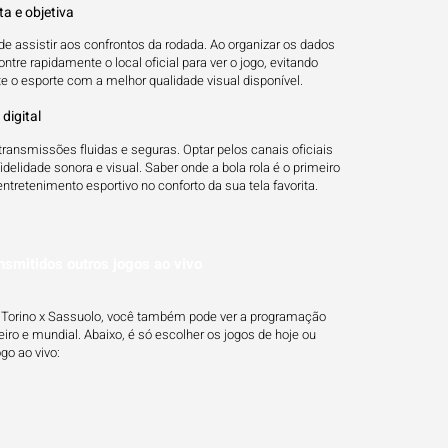
a e objetiva
nde assistir aos confrontos da rodada. Ao organizar os dados
re rapidamente o local oficial para ver o jogo, evitando
e o esporte com a melhor qualidade visual disponível.
digital
ansmissões fluidas e seguras. Optar pelos canais oficiais
delidade sonora e visual. Saber onde a bola rola é o primeiro
tretenimento esportivo no conforto da sua tela favorita.
nsmitidos outros jogos ao vivo
de Torino x Sassuolo, você também pode ver a programação
eiro e mundial. Abaixo, é só escolher os jogos de hoje ou
o ao vivo: