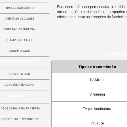
Para quem não quer perder nada, a partida 
BRASILEIRÃO SÉRIE D
streaming. O torcedor poderá acompanhar o 
oficiais para levar as emoções do futebol it
AMISTOSO DE CLUBES
COPA DA LIGA INGLESA
CHAMPIONS LEAGUE
EUROPA LEAGUE
Onde vai p
Outras ligas na TV
Tipo de transmissão
COPA DO BRASIL
TV Aberta
COPA SULAMERICANA
Streaming
Futebol na TV
TV por Assinatura
JOGOS DE HOJE NA TV ABERTA
JOGOS DE HOJE NO YOUTUBE
YouTube