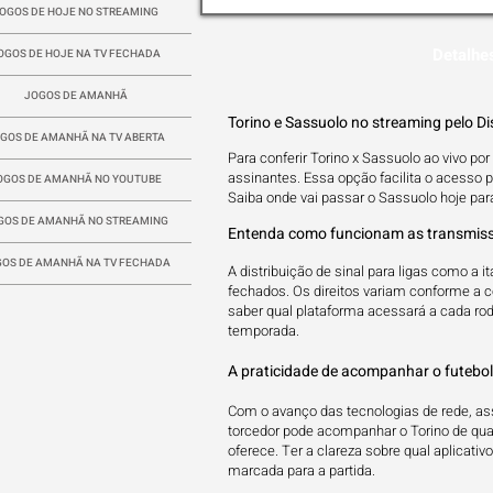
OGOS DE HOJE NO STREAMING
Detalhe
OGOS DE HOJE NA TV FECHADA
JOGOS DE AMANHÃ
Torino e Sassuolo no streaming pelo D
GOS DE AMANHÃ NA TV ABERTA
Para conferir Torino x Sassuolo ao vivo por
assinantes. Essa opção facilita o acesso 
OGOS DE AMANHÃ NO YOUTUBE
Saiba onde vai passar o Sassuolo hoje para g
GOS DE AMANHÃ NO STREAMING
Entenda como funcionam as transmiss
OS DE AMANHÃ NA TV FECHADA
A distribuição de sinal para ligas como a 
fechados. Os direitos variam conforme a 
saber qual plataforma acessará a cada rod
temporada.
A praticidade de acompanhar o futebo
Com o avanço das tecnologias de rede, ass
torcedor pode acompanhar o Torino de qualq
oferece. Ter a clareza sobre qual aplicati
marcada para a partida.