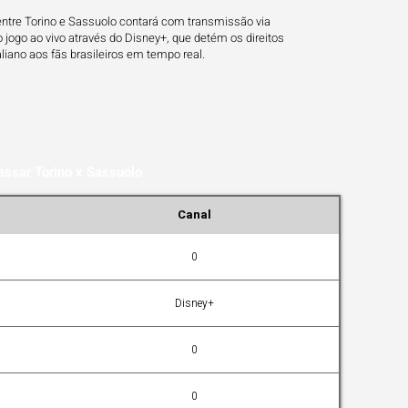
entre Torino e Sassuolo contará com transmissão via
jogo ao vivo através do Disney+, que detém os direitos
aliano aos fãs brasileiros em tempo real.
assar Torino x Sassuolo
Canal
0
Disney+
0
0