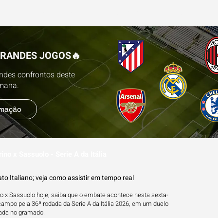
ESTATÍSTICAS
FUTEBOL NA TV
BLOG
P
GRANDES JOGOS🔥
andes confrontos deste
emana.
amação
ino x Sassuolo - Serie A da Itália
o Italiano; veja como assistir em tempo real
no x Sassuolo hoje, saiba que o embate acontece nesta sexta-
 campo pela 36ª rodada da Serie A da Itália 2026, em um duelo
urada no gramado.