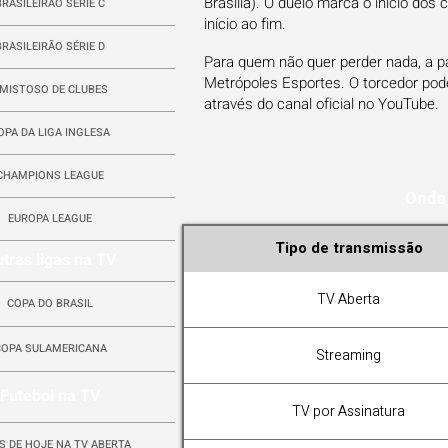
Brasília). O duelo marca o início dos 
BRASILEIRÃO SÉRIE C
início ao fim.
BRASILEIRÃO SÉRIE D
Para quem não quer perder nada, a p
Metrópoles Esportes. O torcedor pod
MISTOSO DE CLUBES
através do canal oficial no YouTube.
OPA DA LIGA INGLESA
CHAMPIONS LEAGUE
Onde 
EUROPA LEAGUE
Tipo de transmissão
tras ligas na TV
TV Aberta
COPA DO BRASIL
COPA SULAMERICANA
Streaming
Futebol na TV
TV por Assinatura
S DE HOJE NA TV ABERTA