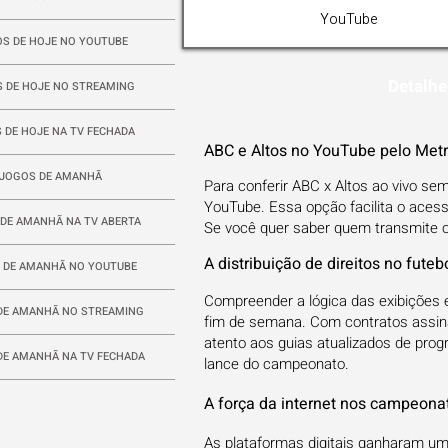
YouTube
S DE HOJE NO YOUTUBE
Detalhe
 DE HOJE NO STREAMING
 DE HOJE NA TV FECHADA
ABC e Altos no YouTube pelo Metr
JOGOS DE AMANHÃ
Para conferir ABC x Altos ao vivo se
YouTube. Essa opção facilita o aces
DE AMANHÃ NA TV ABERTA
Se você quer saber quem transmite o 
A distribuição de direitos no futeb
 DE AMANHÃ NO YOUTUBE
Compreender a lógica das exibições e
DE AMANHÃ NO STREAMING
fim de semana. Com contratos assina
atento aos guias atualizados de pr
DE AMANHÃ NA TV FECHADA
lance do campeonato.
A força da internet nos campeona
As plataformas digitais ganharam u