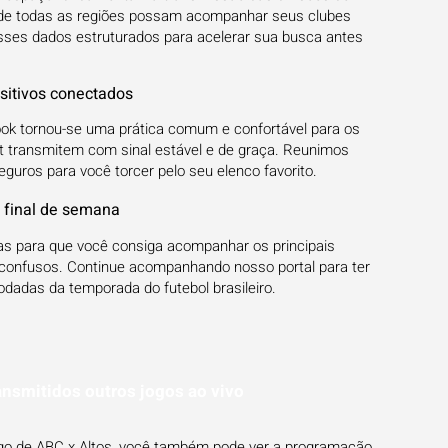
 de todas as regiões possam acompanhar seus clubes
es dados estruturados para acelerar sua busca antes
sitivos conectados
ebook tornou-se uma prática comum e confortável para os
net transmitem com sinal estável e de graça. Reunimos
seguros para você torcer pelo seu elenco favorito.
 final de semana
das para que você consiga acompanhar os principais
confusos. Continue acompanhando nosso portal para ter
dadas da temporada do futebol brasileiro.
ansmitidos outros jogos ao vivo
jogo de ABC x Altos, você também pode ver a programação