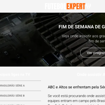
FIM DE SEMANA DE 
Veja onde assistir aos gr
fim de s
Ver progr
Onde assistir A
ncipais ligas na TV
BRASILEIRÃO SÉRIE A
ABC e Altos se enfrentam pela Sé
Se você está procurando onde assisti
BRASILEIRÃO SÉRIE B
equipes entram em campo pelo Brasile