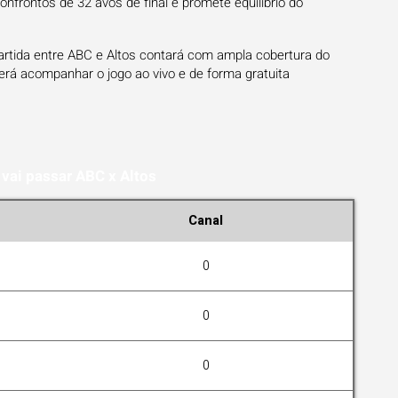
confrontos de 32 avos de final e promete equilíbrio do
artida entre ABC e Altos contará com ampla cobertura do
erá acompanhar o jogo ao vivo e de forma gratuita
vai passar ABC x Altos
Canal
0
0
0