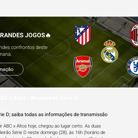
ESTATÍSTICAS
FUTEBOL NA TV
BLOG
PR
GRANDES JOGOS🔥
andes confrontos deste
emana.
amação
BC x Altos - Brasileirão Série D
rie D; saiba todas as informações de transmissão
r ABC x Altos hoje, chegou ao lugar certo. As duas
irão Série D neste domingo (28), às 16h (horário de