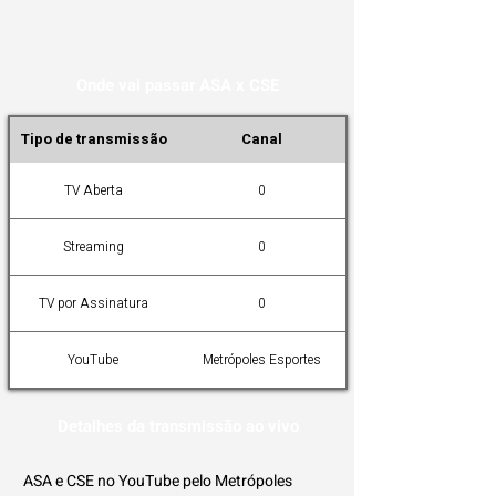
Onde vai passar ASA x CSE
Tipo de transmissão
Canal
TV Aberta
0
Streaming
0
TV por Assinatura
0
YouTube
Metrópoles Esportes
Detalhes da transmissão ao vivo
ASA e CSE no YouTube pelo Metrópoles