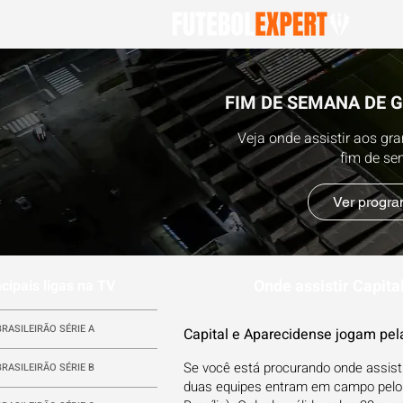
FIM DE SEMANA DE 
Veja onde assistir aos gr
fim de s
Ver progr
Onde assistir Capita
ncipais ligas na TV
BRASILEIRÃO SÉRIE A
Capital e Aparecidense jogam pela
Se você está procurando onde assisti
BRASILEIRÃO SÉRIE B
duas equipes entram em campo pelo Br