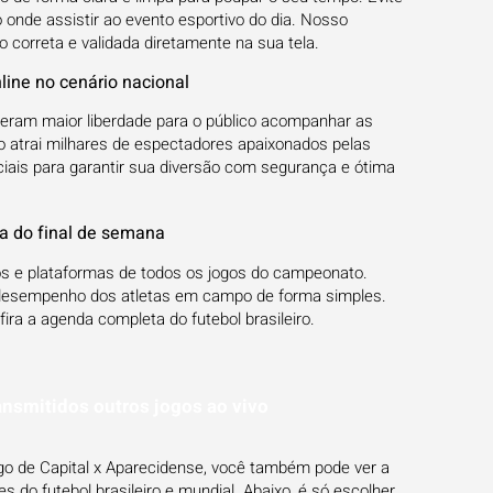
onde assistir ao evento esportivo do dia. Nosso
correta e validada diretamente na sua tela.
line no cenário nacional
xeram maior liberdade para o público acompanhar as
o atrai milhares de espectadores apaixonados pelas
iais para garantir sua diversão com segurança e ótima
va do final de semana
s e plataformas de todos os jogos do campeonato.
desempenho dos atletas em campo de forma simples.
ra a agenda completa do futebol brasileiro.
ansmitidos outros jogos ao vivo
ogo de Capital x Aparecidense, você também pode ver a
 do futebol brasileiro e mundial. Abaixo, é só escolher