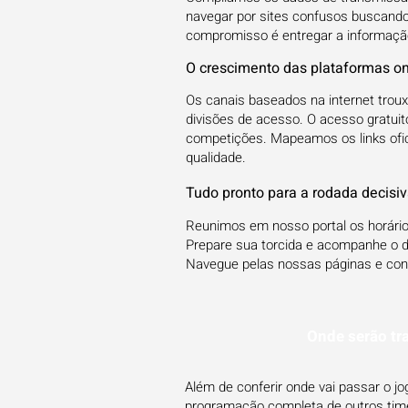
navegar por sites confusos buscando 
compromisso é entregar a informação 
O crescimento das plataformas on
Os canais baseados na internet trou
divisões de acesso. O acesso gratuit
competições. Mapeamos os links ofic
qualidade.
Tudo pronto para a rodada decisi
Reunimos em nosso portal os horário
Prepare sua torcida e acompanhe o 
Navegue pelas nossas páginas e confi
Onde serão tr
Além de conferir onde vai passar o j
programação completa de outros times