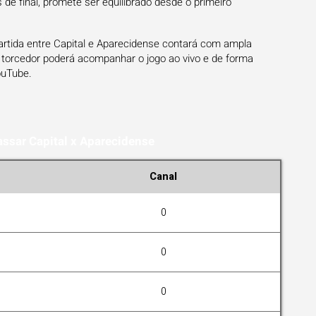
os de final, promete ser equilibrado desde o primeiro
artida entre Capital e Aparecidense contará com ampla
 torcedor poderá acompanhar o jogo ao vivo e de forma
YouTube.
assar Capital x Aparecidense
Canal
0
0
0