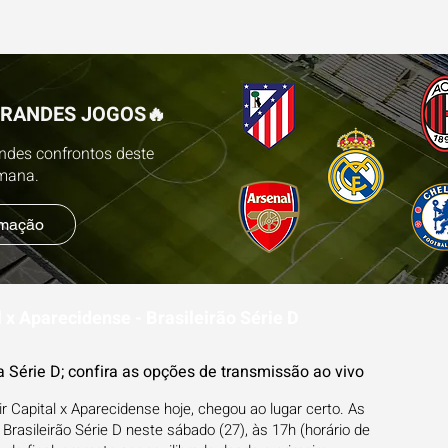
ESTATÍSTICAS
FUTEBOL NA TV
BLOG
PR
GRANDES JOGOS🔥
andes confrontos deste
emana.
amação
l x Aparecidense - Brasileirão Série D
 Série D; confira as opções de transmissão ao vivo
r Capital x Aparecidense hoje, chegou ao lugar certo. As
asileirão Série D neste sábado (27), às 17h (horário de