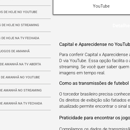
YouTube
S DE HOJE NO YOUTUBE
Detalhe
 DE HOJE NO STREAMING
 DE HOJE NA TV FECHADA
Capital e Aparecidense no YouTub
JOGOS DE AMANHÃ
Para conferir Capital x Aparecidense
D via YouTube. Essa opção facilita 
DE AMANHÃ NA TV ABERTA
streaming. Se você quer saber quem t
imagens em tempo real.
 DE AMANHÃ NO YOUTUBE
Como as transmissões de futebol 
DE AMANHÃ NO STREAMING
O torcedor brasileiro precisa conhec
Os direitos de exibição são fatiados
DE AMANHÃ NA TV FECHADA
atualizado permite encontrar o sinal 
Praticidade para encontrar os jog
Compilamos os dados de transmissão 