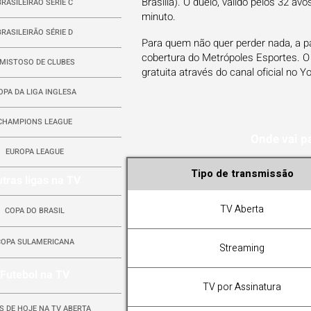
Brasília). O duelo, válido pelos 32 av
BRASILEIRÃO SÉRIE C
minuto.
BRASILEIRÃO SÉRIE D
Para quem não quer perder nada, a p
cobertura do Metrópoles Esportes. O
MISTOSO DE CLUBES
gratuita através do canal oficial no 
OPA DA LIGA INGLESA
CHAMPIONS LEAGUE
Onde vai p
EUROPA LEAGUE
Tipo de transmissão
tras ligas na TV
TV Aberta
COPA DO BRASIL
COPA SULAMERICANA
Streaming
Futebol na TV
TV por Assinatura
S DE HOJE NA TV ABERTA