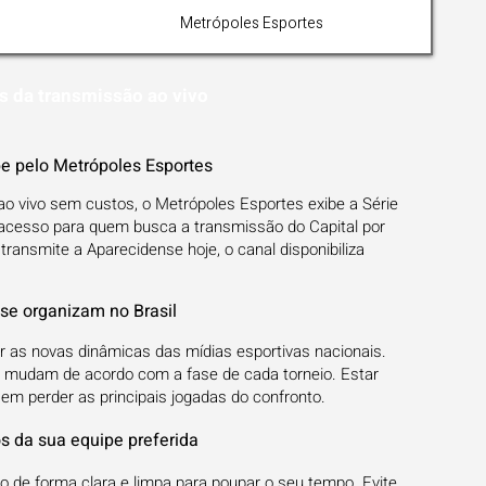
Metrópoles Esportes
s da transmissão ao vivo
e pelo Metrópoles Esportes
 ao vivo sem custos, o Metrópoles Esportes exibe a Série
o acesso para quem busca a transmissão do Capital por
ransmite a Aparecidense hoje, o canal disponibiliza
se organizam no Brasil
er as novas dinâmicas das mídias esportivas nacionais.
 e mudam de acordo com a fase de cada torneio. Estar
sem perder as principais jogadas do confronto.
os da sua equipe preferida
de forma clara e limpa para poupar o seu tempo. Evite