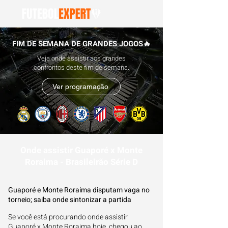
FIM DE SEMANA DE GRANDES JOGOS🔥
Veja onde assistir aos grandes
confrontos deste fim de semana.
Ver programação
Onde assistir Guaporé x Monte
Roraima - Brasileirão Série D
Guaporé e Monte Roraima disputam vaga no
torneio; saiba onde sintonizar a partida
Se você está procurando onde assistir
Guaporé x Monte Roraima hoje, chegou ao