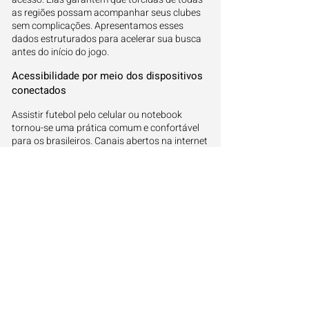
as regiões possam acompanhar seus clubes
sem complicações. Apresentamos esses
dados estruturados para acelerar sua busca
antes do início do jogo.
Acessibilidade por meio dos dispositivos
conectados
Assistir futebol pelo celular ou notebook
tornou-se uma prática comum e confortável
para os brasileiros. Canais abertos na internet
transmitem com sinal estável e de graça.
Reunimos aqui os links oficiais e os caminhos
seguros para você torcer pelo seu elenco
favorito.
Agenda cheia e organizada para o final de
semana
Centralizamos os horários das partidas para
que você consiga acompanhar os principais
eventos sem perder tempo em sites confusos.
Continue acompanhando nosso portal para
ter acesso ao cronograma de todas as