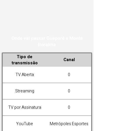
Onde vai passar Guaporé x Monte
Roraima
Tipo de
Canal
transmissão
TV Aberta
0
Streaming
0
TV por Assinatura
0
YouTube
Metrópoles Esportes