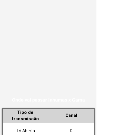
Onde vai passar Inhumas x Gama
Tipo de
Canal
transmissão
TV Aberta
0