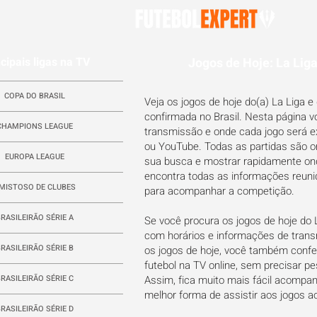
cipais ligas na TV
Jogos de Hoje: La Liga
COPA DO BRASIL
Veja os jogos de hoje do(a) La Liga 
confirmada no Brasil. Nesta página 
CHAMPIONS LEAGUE
transmissão e onde cada jogo será ex
ou YouTube. Todas as partidas são o
EUROPA LEAGUE
sua busca e mostrar rapidamente onde
encontra todas as informações reuni
MISTOSO DE CLUBES
para acompanhar a competição.
RASILEIRÃO SÉRIE A
Se você procura os jogos de hoje do
com horários e informações de trans
RASILEIRÃO SÉRIE B
os jogos de hoje, você também confere
futebol na TV online, sem precisar pe
RASILEIRÃO SÉRIE C
Assim, fica muito mais fácil acompa
melhor forma de assistir aos jogos ao
RASILEIRÃO SÉRIE D