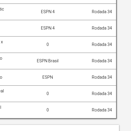
tic
ESPN 4
Rodada 34
ESPN 4
Rodada 34
 x
0
Rodada 34
yo
ESPN Brasil
Rodada 34
do
ESPN
Rodada 34
al
0
Rodada 34
l
0
Rodada 34
or vaga na Europa League; veja todas as opções