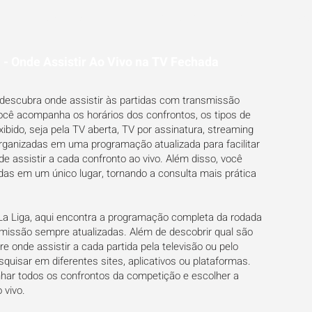
ESTATÍSTICAS
FUTEBOL NA TV
BLOG
PR
 - Onde Assistir Ao Vivo na TV Fechada
e descubra onde assistir às partidas com transmissão
você acompanha os horários dos confrontos, os tipos de
ibido, seja pela TV aberta, TV por assinatura, streaming
rganizadas em uma programação atualizada para facilitar
 assistir a cada confronto ao vivo. Além disso, você
das em um único lugar, tornando a consulta mais prática
 La Liga, aqui encontra a programação completa da rodada
missão sempre atualizadas. Além de descobrir qual são
 onde assistir a cada partida pela televisão ou pelo
squisar em diferentes sites, aplicativos ou plataformas.
nhar todos os confrontos da competição e escolher a
 vivo.