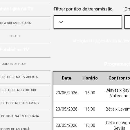
tras ligas na TV
Filtrar por tipo de transmissão
Or
OPA SULAMERICANA
LIGUE 1
Atenção: Os jogos do dia podem
Futebol na TV
Programaçã
JOGOS DE HOJE
 DE HOJE NA TV ABERTA
Data
Horário
Confronto
Alavés x Ra
S DE HOJE NO YOUTUBE
23/05/2026
16:00
Vallecano
 DE HOJE NO STREAMING
23/05/2026
16:00
Bétis x Levan
 DE HOJE NA TV FECHADA
Celta de Vigo
23/05/2026
16:00
Sevilla
JOGOS DE AMANHÃ