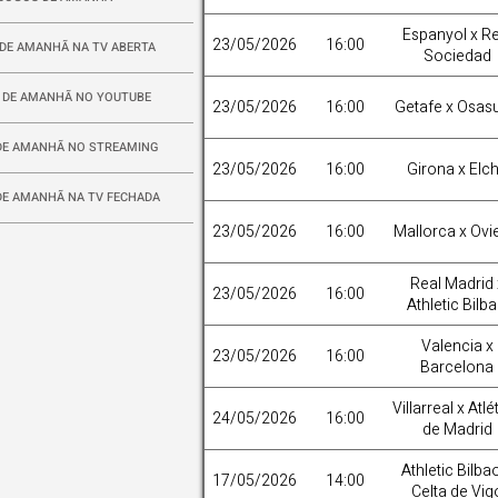
Espanyol x Re
23/05/2026
16:00
DE AMANHÃ NA TV ABERTA
Sociedad
 DE AMANHÃ NO YOUTUBE
23/05/2026
16:00
Getafe x Osas
DE AMANHÃ NO STREAMING
23/05/2026
16:00
Girona x Elc
DE AMANHÃ NA TV FECHADA
23/05/2026
16:00
Mallorca x Ovi
Real Madrid 
23/05/2026
16:00
Athletic Bilb
Valencia x
23/05/2026
16:00
Barcelona
Villarreal x Atlé
24/05/2026
16:00
de Madrid
Athletic Bilba
17/05/2026
14:00
Celta de Vig