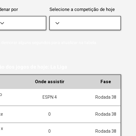
denar por
Selecione a competição de hoje
 demorar alguns segundos para atualizar na tabela.
o dos jogos de hoje: La Liga
Onde assistir
Fase
yo
ESPN 4
Rodada 38
te
0
Rodada 38
 x
0
Rodada 38