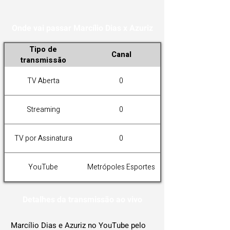
Onde vai passar Marcílio Dias x Azuriz
Tipo de
Canal
transmissão
TV Aberta
0
Streaming
0
TV por Assinatura
0
YouTube
Metrópoles Esportes
Detalhes da transmissão ao vivo
Marcílio Dias e Azuriz no YouTube pelo