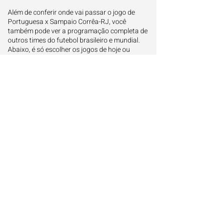
Além de conferir onde vai passar o jogo de
Portuguesa x Sampaio Corrêa-RJ, você
também pode ver a programação completa de
outros times do futebol brasileiro e mundial.
Abaixo, é só escolher os jogos de hoje ou
amanhã e saber onde acompanhar cada jogo
ao vivo:
Onde assistir os jogos de hoje
Onde assistir os jogos de amanhã