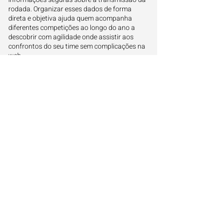
rodada. Organizar esses dados de forma
direta e objetiva ajuda quem acompanha
diferentes competições ao longo do ano a
descobrir com agilidade onde assistir aos
confrontos do seu time sem complicações na
web.
Onde serão transmitidos outros
jogos ao vivo
Além de conferir onde vai passar o jogo de São
José x Portuguesa-RJ, você também pode ver
a programação completa de outros times do
futebol brasileiro e mundial. Abaixo, é só
escolher os jogos de hoje ou amanhã e saber
onde acompanhar cada jogo ao vivo:
Onde assistir os jogos de hoje
Onde assistir os jogos de amanhã